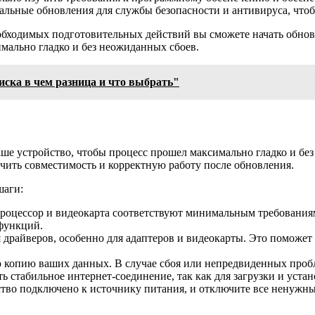
туальные обновления для службы безопасности и антивируса, чт
обходимых подготовительных действий вы сможете начать обно
мально гладко и без неожиданных сбоев.
ска в чем разница и что выбрать"
ше устройство, чтобы процесс прошел максимально гладко и без
чить совместимость и корректную работу после обновления.
шаги:
процессор и видеокарта соответствуют минимальным требованиям.
функций.
драйверов, особенно для адаптеров и видеокарты. Это поможет
копию ваших данных. В случае сбоя или непредвиденных пробл
сть стабильное интернет-соединение, так как для загрузки и уст
ство подключено к источнику питания, и отключите все ненужн