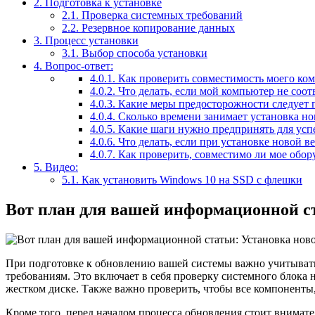
2.
Подготовка к установке
2.1.
Проверка системных требований
2.2.
Резервное копирование данных
3.
Процесс установки
3.1.
Выбор способа установки
4.
Вопрос-ответ:
4.0.1.
Как проверить совместимость моего ком
4.0.2.
Что делать, если мой компьютер не соот
4.0.3.
Какие меры предосторожности следует п
4.0.4.
Сколько времени занимает установка нов
4.0.5.
Какие шаги нужно предпринять для усп
4.0.6.
Что делать, если при установке новой 
4.0.7.
Как проверить, совместимо ли мое обор
5.
Видео:
5.1.
Как установить Windows 10 на SSD с флешки
Вот план для вашей информационной ст
При подготовке к обновлению вашей системы важно учитывать
требованиям. Это включает в себя проверку системного блока 
жестком диске. Также важно проверить, чтобы все компоненты,
Кроме того, перед началом процесса обновления стоит внимат