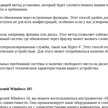
дящий метод установки, который будет соответствовать вашим 
ти и требования.
о обновления
через встроенные функции. Этот способ удобен для
ступен не для всех конфигураций, особенно если у вас
устаревш
теля
, например, флешки или диска. Этот метод позволяет избеж
ашний
систем, где обновление через браузер может вызвать слож
 специализированные службы, такие как
Hyper-V
. Этот способ п
ическим устройствам. Для этого может потребоваться наличие
д
льных требований
системы и наличие свободного места на диске
етствует техническим характеристикам вашего устройства.
рсией Windows 10?
ерсией Windows 10, вы можете воспользоваться инструментом «
рки совместимости. Оно проанализирует ваше оборудование и со
dows и сравнить их с характеристиками вашего компьютера, кот