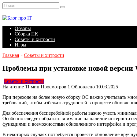
Перейти
Search
к
for:
содержанию
Обзоры
Сборка ПК
Советы и хитрости
Игры
Главная
»
Советы и хитрости
Проблемы при установке новой версии 
Советы и хитрости
На чтение
11 мин
Просмотров
1
Обновлено
10.03.2025
При переходе на более новую сборку ОС важно учитывать мно
требований, чтобы избежать трудностей в процессе обновления
Для обеспечения бесперебойной работы важно учесть минималь
Особенно следует обратить внимание на наличие интернет-соед
функциями и возможностями обновленного интерфейса и про
В некоторых случаях потребуется провести обновление вручн