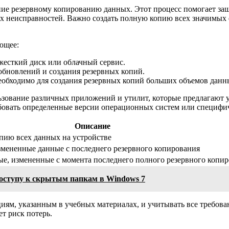
ие резервному копированию данных. Этот процесс помогает за
х неисправностей. Важно создать полную копию всех значимых ф
ющее:
жесткий диск или облачный сервис.
обновлений и создания резервных копий.
еобходимо для создания резервных копий больших объемов данн
ьзование различных приложений и утилит, которые предлагают 
бовать определенные версии операционных систем или специфич
Описание
пию всех данных на устройстве
змененные данные с последнего резервного копирования
ые, измененные с момента последнего полного резервного копи
доступу к скрытым папкам в Windows 7
иям, указанным в учебных материалах, и учитывать все требов
т риск потерь.