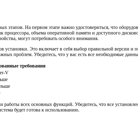
вых этапов. На первом этапе важно удостовериться, что оборуд
 процессора, объема оперативной памяти и доступного дисковог
ойства, могут потребовать особого внимания.
в установки. Это включает в себя выбор правильной версии и 
ных проблем. Убедитесь, что у вас есть все необходимые данны
ованные требования
er-V
льше
ольше
0
ки работы всех основных функций. Убедитесь, что все установл
стема будет готова к использованию.