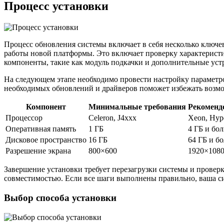
Процесс установки
Процесс обновления системы включает в себя несколько ключе
работы новой платформы. Это включает проверку характеристик
компоненты, такие как модуль подкачки и дополнительные устр
На следующем этапе необходимо провести настройку параметро
необходимых обновлений и драйверов поможет избежать возмож
Компонент
Минимальные требования
Рекоменд
Процессор
Celeron, J4xxx
Xeon, Hyp
Оперативная память
1 ГБ
4 ГБ и бо
Дисковое пространство
16 ГБ
64 ГБ и б
Разрешение экрана
800×600
1920×108
Завершение установки требует перезагрузки системы и провер
совместимостью. Если все шаги выполнены правильно, ваша си
Выбор способа установки