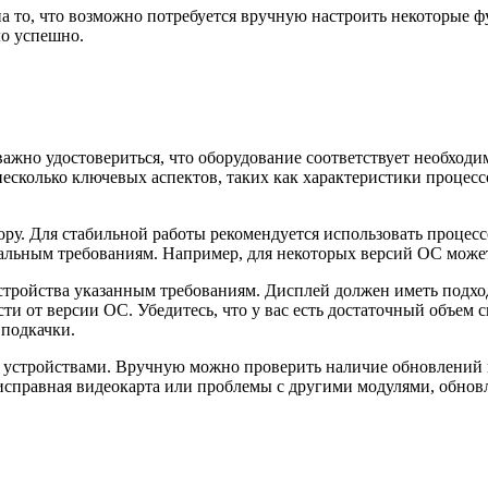
на то, что возможно потребуется вручную настроить некоторые ф
ло успешно.
ажно удостовериться, что оборудование соответствует необходи
несколько ключевых аспектов, таких как характеристики процес
ру. Для стабильной работы рекомендуется использовать процессо
альным требованиям. Например, для некоторых версий ОС может
устройства указанным требованиям. Дисплей должен иметь подх
сти от версии ОС. Убедитесь, что у вас есть достаточный объем
 подкачки.
 устройствами. Вручную можно проверить наличие обновлений и
справная видеокарта или проблемы с другими модулями, обновл