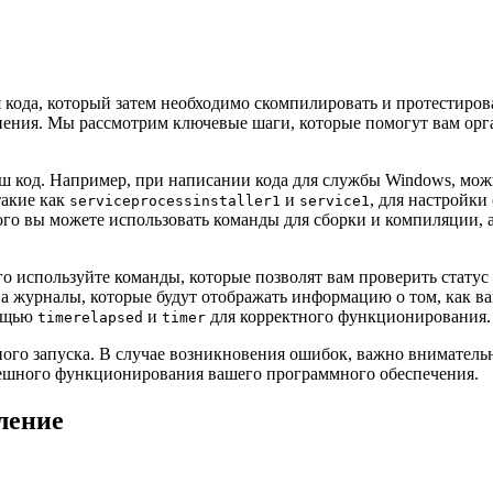
 кода, который затем необходимо скомпилировать и протестиров
ения. Мы рассмотрим ключевые шаги, которые помогут вам орга
 ваш код. Например, при написании кода для службы Windows, м
такие как
и
, для настройки
serviceprocessinstaller1
service1
того вы можете использовать команды для сборки и компиляции,
го используйте команды, которые позволят вам проверить стату
на журналы, которые будут отображать информацию о том, как в
мощью
и
для корректного функционирования.
timerelapsed
timer
ного запуска. В случае возникновения ошибок, важно вниматель
пешного функционирования вашего программного обеспечения.
ление