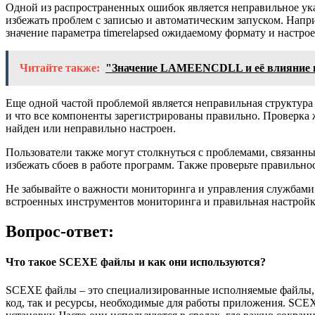
Одной из распространенных ошибок является неправильное ука
избежать проблем с записью и автоматическим запуском. Наприм
значение параметра timerelapsed ожидаемому формату и настро
Читайте также:
"Значение LAMEENCDLL и её влияние н
Еще одной частой проблемой является неправильная структура ф
и что все компоненты зарегистрированы правильно. Проверка ж
найден или неправильно настроен.
Пользователи также могут столкнуться с проблемами, связанным
избежать сбоев в работе программ. Также проверьте правильн
Не забывайте о важности мониторинга и управления службами.
встроенных инструментов мониторинга и правильная настройк
Вопрос-ответ:
Что такое SCEXE файлы и как они используются?
SCEXE файлы – это специализированные исполняемые файлы, к
код, так и ресурсы, необходимые для работы приложения. SC