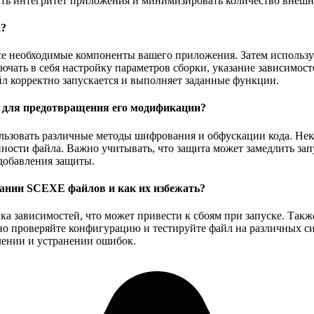
анить интегритет приложения и минимизировать количество внешн
а?
все необходимые компоненты вашего приложения. Затем использ
чать в себя настройку параметров сборки, указание зависимост
йл корректно запускается и выполняет заданные функции.
 для предотвращения его модификации?
льзовать различные методы шифрования и обфускации кода. Нек
ности файла. Важно учитывать, что защита может замедлить зап
добавления защиты.
ании SCEXE файлов и как их избежать?
а зависимостей, что может привести к сбоям при запуске. Также
но проверяйте конфигурацию и тестируйте файл на различных с
лении и устранении ошибок.