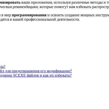
мизировать
ваши приложения, используя различные методы и т
ческим рекомендациям
, которые помогут вам избежать распрост
я в мир
программирования
и освоить создание мощных инструм
дятся в вашей профессиональной деятельности.
ла?
йл для предотвращения его модификации?
оздании SCEXE файлов и как их избежать?