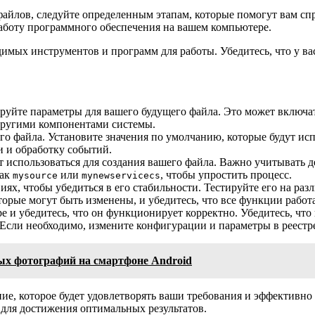
йлов, следуйте определенным этапам, которые помогут вам спр
работу программного обеспечения на вашем компьютере.
имых инструментов и программ для работы. Убедитесь, что у ва
руйте параметры для вашего будущего файла. Это может включат
 другими компонентами системы.
о файла. Установите значения по умолчанию, которые будут исп
и и обработку событий.
ет использоваться для создания вашего файла. Важно учитывать
как
или
, чтобы упростить процесс.
mysource
mynewservicecs
иях, чтобы убедиться в его стабильности. Тестируйте его на ра
орые могут быть изменены, и убедитесь, что все функции работ
 и убедитесь, что он функционирует корректно. Убедитесь, что
Если необходимо, измените конфигурации и параметры в реестр
ых фотографий на смартфоне Android
ие, которое будет удовлетворять ваши требования и эффективно
 для достижения оптимальных результатов.