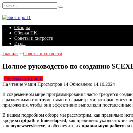
Перейти
Search
к
for:
содержанию
Обзоры
Сборка ПК
Советы и хитрости
Игры
Главная
»
Советы и хитрости
Полное руководство по созданию SCEXE
Советы и хитрости
На чтение
9 мин
Просмотров
14
Обновлено
14.10.2024
В современном мире программирования часто требуется созда
с различными инструментами и параметрами, которые могут по
приложения, чтобы они эффективно выполняли поставленные з
В нашем подробном обзоре мы рассмотрим, как правильно исп
вроде
scriptpath
и
timerelapsed
, как правильно указывать знач
как
mynewserviceexe
, и обеспечить их
правильную работу
на 