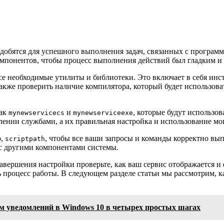
адобятся для успешного выполнения задач, связанных с програ
компонентов, чтобы процесс выполнения действий был гладким 
все необходимые утилиты и библиотеки. Это включает в себя ин
кже проверить наличие компилятора, который будет использова
как
и
, которые будут использов
mynewservicecs
mynewserviceexe
лении службами, а их правильная настройка и использование мо
р,
, чтобы все ваши запросы и команды корректно вы
scriptpath
 с другими компонентами системы.
 завершения настройки проверьте, как ваш сервис отображается 
процесс работы. В следующем разделе статьи мы рассмотрим, к
м уведомлений в Windows 10 в четырех простых шагах