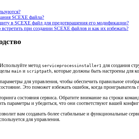
льзуются?
дания SCEXE файла?
щиту в SCEXE файл для предотвращения его модификации?
встретить при создании SCEXE файлов и как их избежать?
одство
 Используйте метод
для создания стр
serviceprocessinstaller1
зделы
и
, которые должны быть настроены для к
main
scriptpath
параметры для управления, чтобы обеспечить правильное отобра
состояние. Это поможет избежать ошибок, когда проигрыватель 
оринга состояния сервиса. Обратите внимание на строки команд
ть параметры и убедиться, что они соответствуют вашей конфи
озволит вам создавать более стабильные и функциональные серви
спользуется для управления.