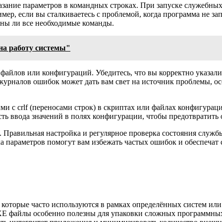
зание параметров в командных строках. При запуске служебных
ер, если вы сталкиваетесь с проблемой, когда программа не зап
ены ли все необходимые команды.
а работу системы"
айлов или конфигураций. Убедитесь, что вы корректно указали вс
урналов ошибок может дать вам свет на источник проблемы, осо
и с crlf (переносами строк) в скриптах или файлах конфигураци
ость ввода значений в полях конфигурации, чтобы предотвратит
 Правильная настройка и регулярное проверка состояния служб
а параметров помогут вам избежать частых ошибок и обеспечат
оторые часто используются в рамках определённых систем или
EXE файлы особенно полезны для упаковки сложных программных