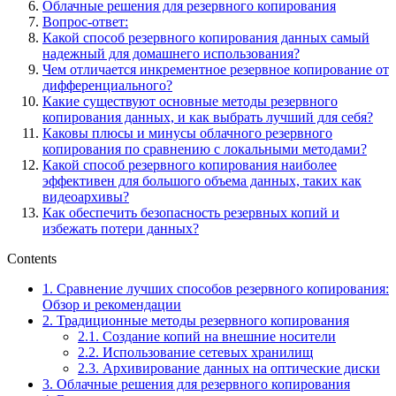
Облачные решения для резервного копирования
Вопрос-ответ:
Какой способ резервного копирования данных самый
надежный для домашнего использования?
Чем отличается инкрементное резервное копирование от
дифференциального?
Какие существуют основные методы резервного
копирования данных, и как выбрать лучший для себя?
Каковы плюсы и минусы облачного резервного
копирования по сравнению с локальными методами?
Какой способ резервного копирования наиболее
эффективен для большого объема данных, таких как
видеоархивы?
Как обеспечить безопасность резервных копий и
избежать потери данных?
Contents
1.
Сравнение лучших способов резервного копирования:
Обзор и рекомендации
2.
Традиционные методы резервного копирования
2.1.
Создание копий на внешние носители
2.2.
Использование сетевых хранилищ
2.3.
Архивирование данных на оптические диски
3.
Облачные решения для резервного копирования