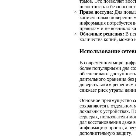
томов. Это позволяет восс
целостность и безопаснос
Права доступа:
Для повыш
копиям только доверенным
информация потребуется в
правилам и не возникло к
Облачные решения:
В нек
количества копий, можно 
Использование сете
В современном мире цифр
более популярными для со
обеспечивают доступность
длительного хранения без 
доверять таким решениям 
снижает риск утраты данн
Основное преимущество
с
сохраняются в отдельном м
локальных устройствах. П
серверах, пользователи мо
для восстановления даже 
информацию просто, а рег
дополнительную защиту.