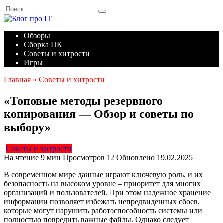
Перейти
Search
к
for:
содержанию
Обзоры
Сборка ПК
Советы и хитрости
Игры
Главная
»
Советы и хитрости
«Топовые методы резервного
копирования — Обзор и советы по
выбору»
Советы и хитрости
На чтение
9 мин
Просмотров
12
Обновлено
19.02.2025
В современном мире данные играют ключевую роль, и их
безопасность на высоком уровне – приоритет для многих
организаций и пользователей. При этом надежное хранение
информации позволяет избежать непредвиденных сбоев,
которые могут нарушить работоспособность системы или
полностью повредить важные файлы. Однако следует