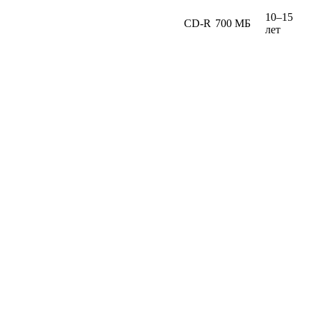
10–15
CD-R
700 МБ
лет