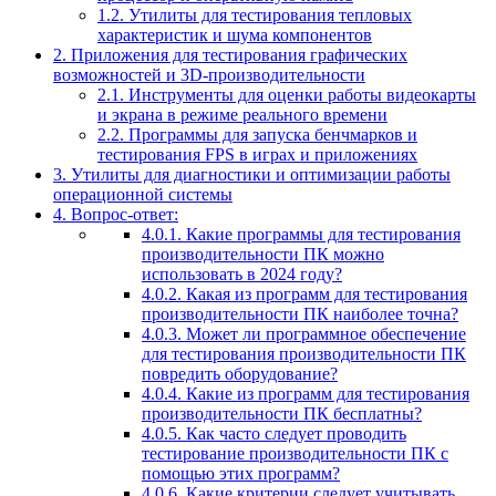
1.2.
Утилиты для тестирования тепловых
характеристик и шума компонентов
2.
Приложения для тестирования графических
возможностей и 3D-производительности
2.1.
Инструменты для оценки работы видеокарты
и экрана в режиме реального времени
2.2.
Программы для запуска бенчмарков и
тестирования FPS в играх и приложениях
3.
Утилиты для диагностики и оптимизации работы
операционной системы
4.
Вопрос-ответ:
4.0.1.
Какие программы для тестирования
производительности ПК можно
использовать в 2024 году?
4.0.2.
Какая из программ для тестирования
производительности ПК наиболее точна?
4.0.3.
Может ли программное обеспечение
для тестирования производительности ПК
повредить оборудование?
4.0.4.
Какие из программ для тестирования
производительности ПК бесплатны?
4.0.5.
Как часто следует проводить
тестирование производительности ПК с
помощью этих программ?
4.0.6.
Какие критерии следует учитывать