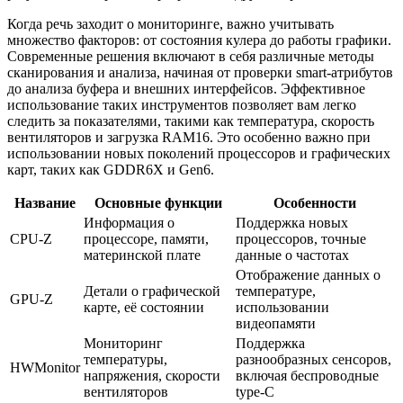
Когда речь заходит о мониторинге, важно учитывать
множество факторов: от состояния кулера до работы графики.
Современные решения включают в себя различные методы
сканирования и анализа, начиная от проверки smart-атрибутов
до анализа буфера и внешних интерфейсов. Эффективное
использование таких инструментов позволяет вам легко
следить за показателями, такими как температура, скорость
вентиляторов и загрузка RAM16. Это особенно важно при
использовании новых поколений процессоров и графических
карт, таких как GDDR6X и Gen6.
Название
Основные функции
Особенности
Информация о
Поддержка новых
CPU-Z
процессоре, памяти,
процессоров, точные
материнской плате
данные о частотах
Отображение данных о
Детали о графической
температуре,
GPU-Z
карте, её состоянии
использовании
видеопамяти
Мониторинг
Поддержка
температуры,
разнообразных сенсоров,
HWMonitor
напряжения, скорости
включая беспроводные
вентиляторов
type-C