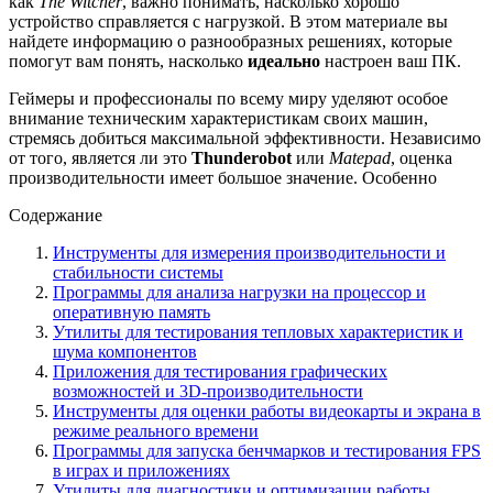
как
The Witcher
, важно понимать, насколько хорошо
устройство справляется с нагрузкой. В этом материале вы
найдете информацию о разнообразных решениях, которые
помогут вам понять, насколько
идеально
настроен ваш ПК.
Геймеры и профессионалы по всему миру уделяют особое
внимание техническим характеристикам своих машин,
стремясь добиться максимальной эффективности. Независимо
от того, является ли это
Thunderobot
или
Matepad
, оценка
производительности имеет большое значение. Особенно
Содержание
Инструменты для измерения производительности и
стабильности системы
Программы для анализа нагрузки на процессор и
оперативную память
Утилиты для тестирования тепловых характеристик и
шума компонентов
Приложения для тестирования графических
возможностей и 3D-производительности
Инструменты для оценки работы видеокарты и экрана в
режиме реального времени
Программы для запуска бенчмарков и тестирования FPS
в играх и приложениях
Утилиты для диагностики и оптимизации работы