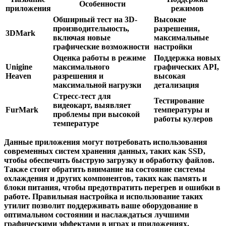
Особенности
приложения
режимов
Обширный тест на 3D-
Высокие
производительность,
разрешения,
3DMark
включая новые
максимальные
графические возможности
настройки
Оценка работы в режиме
Поддержка новых
Unigine
максимального
графических API,
Heaven
разрешения и
высокая
максимальной нагрузки
детализация
Стресс-тест для
Тестирование
видеокарт, выявляет
FurMark
температуры и
проблемы при высокой
работы кулеров
температуре
Данные приложения могут потребовать использования
современных систем хранения данных, таких как SSD,
чтобы обеспечить быструю загрузку и обработку файлов.
Также стоит обратить внимание на состояние системы
охлаждения и других компонентов, таких как память и
блоки питания, чтобы предотвратить перегрев и ошибки в
работе. Правильная настройка и использование таких
утилит позволит поддерживать ваше оборудование в
оптимальном состоянии и наслаждаться лучшими
графическими эффектами в играх и приложениях.