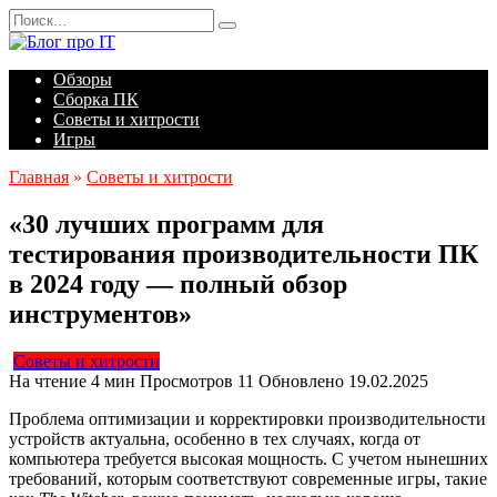
Перейти
Search
к
for:
содержанию
Обзоры
Сборка ПК
Советы и хитрости
Игры
Главная
»
Советы и хитрости
«30 лучших программ для
тестирования производительности ПК
в 2024 году — полный обзор
инструментов»
Советы и хитрости
На чтение
4 мин
Просмотров
11
Обновлено
19.02.2025
Проблема оптимизации и корректировки производительности
устройств актуальна, особенно в тех случаях, когда от
компьютера требуется высокая мощность. С учетом нынешних
требований, которым соответствуют современные игры, такие