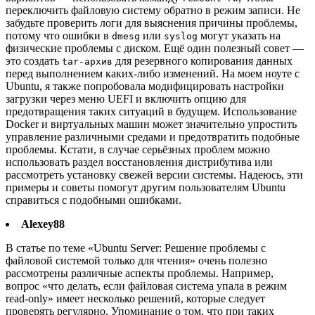
переключить файловую систему обратно в режим записи. Не
забудьте проверить логи для выяснения причины проблемы,
потому что ошибки в
или
могут указать на
dmesg
syslog
физические проблемы с диском. Ещё один полезный совет —
это создать
для резервного копирования данных
tar-архив
перед выполнением каких-либо изменений. На моем ноуте с
Ubuntu, я также попробовала модифицировать настройки
загрузки через меню UEFI и включить опцию для
предотвращения таких ситуаций в будущем. Использование
Docker и виртуальных машин может значительно упростить
управление различными средами и предотвратить подобные
проблемы. Кстати, в случае серьёзных проблем можно
использовать раздел восстановления дистрибутива или
рассмотреть установку свежей версии системы. Надеюсь, эти
примеры и советы помогут другим пользователям Ubuntu
справиться с подобными ошибками.
Alexey88
В статье по теме «Ubuntu Server: Решение проблемы с
файловой системой только для чтения» очень полезно
рассмотрены различные аспекты проблемы. Например,
вопрос «что делать, если файловая система упала в режим
read-only» имеет несколько решений, которые следует
проверять регулярно. Упоминание о том, что при таких