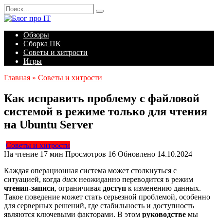
Перейти
Search
к
for:
содержанию
Обзоры
Сборка ПК
Советы и хитрости
Игры
Главная
»
Советы и хитрости
Как исправить проблему с файловой
системой в режиме только для чтения
на Ubuntu Server
Советы и хитрости
На чтение
17 мин
Просмотров
16
Обновлено
14.10.2024
Каждая операционная система может столкнуться с
ситуацией, когда
диск
неожиданно переводится в режим
чтения-записи
, ограничивая
доступ
к изменению данных.
Такое поведение может стать серьезной проблемой, особенно
для серверных решений, где стабильность и доступность
являются ключевыми факторами. В этом
руководстве
мы