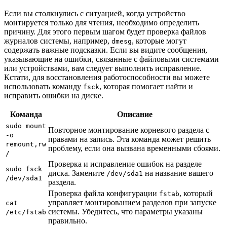
Если вы столкнулись с ситуацией, когда устройство
монтируется только для чтения, необходимо определить
причину. Для этого первым шагом будет проверка файлов
журналов системы, например,
, которые могут
dmesg
содержать важные подсказки. Если вы видите сообщения,
указывающие на ошибки, связанные с файловыми системами
или устройствами, вам следует выполнить исправление.
Кстати, для восстановления работоспособности вы можете
использовать команду
, которая помогает найти и
fsck
исправить ошибки на диске.
Команда
Описание
sudo mount
Повторное монтирование корневого раздела с
-o
правами на запись. Эта команда может решить
remount,rw
проблему, если она вызвана временными сбоями.
/
Проверка и исправление ошибок на разделе
sudo fsck
диска. Замените
на название вашего
/dev/sda1
/dev/sda1
раздела.
Проверка файла конфигурации
, который
fstab
управляет монтированием разделов при запуске
cat
системы. Убедитесь, что параметры указаны
/etc/fstab
правильно.