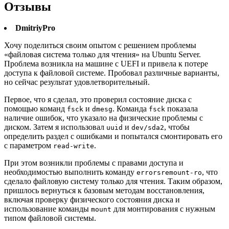
Отзывы
DmitriyPro
Хочу поделиться своим опытом с решением проблемы
«файловая система только для чтения» на Ubuntu Server.
Проблема возникла на машине с UEFI и привела к потере
доступа к файловой системе. Пробовал различные варианты,
но сейчас результат удовлетворительный.
Первое, что я сделал, это проверил состояние диска с
помощью команд
и
. Команда
показала
fsck
dmesg
fsck
наличие ошибок, что указало на физические проблемы с
диском. Затем я использовал
и
, чтобы
uuid
dev/sda2
определить раздел с ошибками и попытался смонтировать его
с параметром
.
read-write
При этом возникли проблемы с правами доступа и
необходимостью выполнить команду
, что
errorsremount-ro
сделало файловую систему только для чтения. Таким образом,
пришлось вернуться к базовым методам восстановления,
включая проверку физического состояния диска и
использование команды
для монтирования с нужным
mount
типом файловой системы.