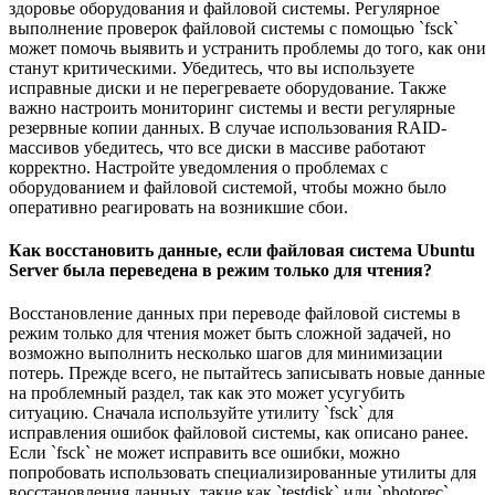
здоровье оборудования и файловой системы. Регулярное
выполнение проверок файловой системы с помощью `fsck`
может помочь выявить и устранить проблемы до того, как они
станут критическими. Убедитесь, что вы используете
исправные диски и не перегреваете оборудование. Также
важно настроить мониторинг системы и вести регулярные
резервные копии данных. В случае использования RAID-
массивов убедитесь, что все диски в массиве работают
корректно. Настройте уведомления о проблемах с
оборудованием и файловой системой, чтобы можно было
оперативно реагировать на возникшие сбои.
Как восстановить данные, если файловая система Ubuntu
Server была переведена в режим только для чтения?
Восстановление данных при переводе файловой системы в
режим только для чтения может быть сложной задачей, но
возможно выполнить несколько шагов для минимизации
потерь. Прежде всего, не пытайтесь записывать новые данные
на проблемный раздел, так как это может усугубить
ситуацию. Сначала используйте утилиту `fsck` для
исправления ошибок файловой системы, как описано ранее.
Если `fsck` не может исправить все ошибки, можно
попробовать использовать специализированные утилиты для
восстановления данных, такие как `testdisk` или `photorec`,