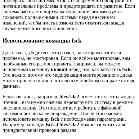
проверять логи системы, чтобы своевременно обнаруживать
потенциальные проблемы и предотвращать их развитие. Если
система работает в виртуальной машине, рекомендуется
сохранять полные снимки системы перед внесением
изменений, чтобы иметь возможность откатиться назад в
случае неудачного восстановления.
Использование команды fsck
Для начала, убедитесь, что раздел, на котором возникли
проблемы, не монтирован. Если он всё же монтирован, вам
необходимо его размонтировать. Например, вы можете
использовать команду
umount
перед тем, как запустить
fsck
.
Это важно, потому что модификация монтированного диска
может привести к дополнительным ошибкам или даже потере
данных.
Если ваш диск, например,
/dev/sda2
, имеет статус «только для
чтения», вам нужно сначала перезагрузить систему в режиме
восстановления. Это позволит вам работать с файловой
системой без риска её повреждения. После этого можно
использовать команду
fsck
с необходимыми параметрами.
Например, команду
fsck -f /dev/sda2
можно запустить для
принудительной проверки раздела.