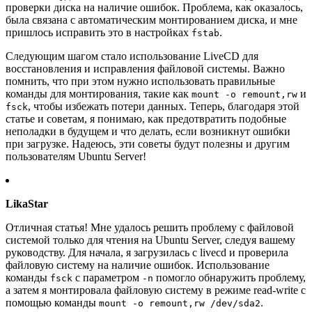
проверки диска на наличие ошибок. Проблема, как оказалось,
была связана с автоматическим монтированием диска, и мне
пришлось исправить это в настройках
.
fstab
Следующим шагом стало использование LiveCD для
восстановления и исправления файловой системы. Важно
помнить, что при этом нужно использовать правильные
команды для монтирования, такие как
и
mount -o remount,rw
, чтобы избежать потери данных. Теперь, благодаря этой
fsck
статье и советам, я понимаю, как предотвратить подобные
неполадки в будущем и что делать, если возникнут ошибки
при загрузке. Надеюсь, эти советы будут полезны и другим
пользователям Ubuntu Server!
LikaStar
Отличная статья! Мне удалось решить проблему с файловой
системой только для чтения на Ubuntu Server, следуя вашему
руководству. Для начала, я загрузилась с livecd и проверила
файловую систему на наличие ошибок. Использование
команды
с параметром
помогло обнаружить проблему,
fsck
-n
а затем я монтировала файловую систему в режиме read-write с
помощью команды
.
mount -o remount,rw /dev/sda2