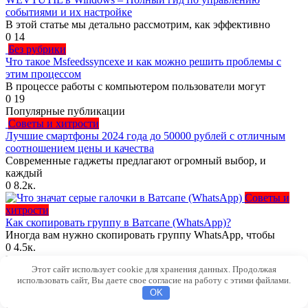
событиями и их настройке
В этой статье мы детально рассмотрим, как эффективно
0
14
Без рубрики
Что такое Msfeedssyncexe и как можно решить проблемы с
этим процессом
В процессе работы с компьютером пользователи могут
0
19
Популярные публикации
Советы и хитрости
Лучшие смартфоны 2024 года до 50000 рублей с отличным
соотношением цены и качества
Современные гаджеты предлагают огромный выбор, и
каждый
0
8.2к.
Советы и
хитрости
Как скопировать группу в Ватсапе (WhatsApp)?
Иногда вам нужно скопировать группу WhatsApp, чтобы
0
4.5к.
Вам также может понравиться
Этот сайт использует cookie для хранения данных. Продолжая
использовать сайт, Вы даете свое согласие на работу с этими файлами.
Эффективные методы избавления от рекламных
OK
всплывающих окон и уведомлений в Chrome