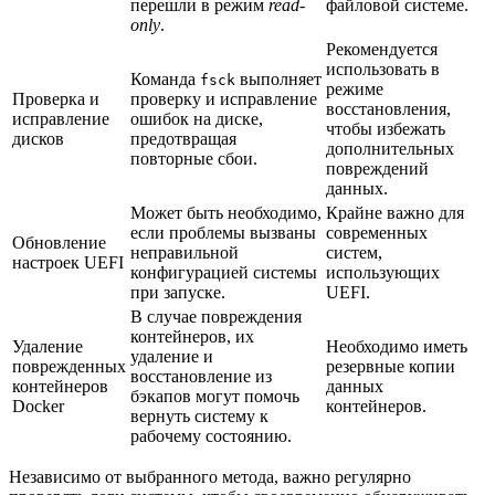
перешли в режим
read-
файловой системе.
only
.
Рекомендуется
использовать в
Команда
выполняет
fsck
режиме
Проверка и
проверку и исправление
восстановления,
исправление
ошибок на диске,
чтобы избежать
дисков
предотвращая
дополнительных
повторные сбои.
повреждений
данных.
Может быть необходимо,
Крайне важно для
если проблемы вызваны
современных
Обновление
неправильной
систем,
настроек UEFI
конфигурацией системы
использующих
при запуске.
UEFI.
В случае повреждения
контейнеров, их
Удаление
Необходимо иметь
удаление и
поврежденных
резервные копии
восстановление из
контейнеров
данных
бэкапов могут помочь
Docker
контейнеров.
вернуть систему к
рабочему состоянию.
Независимо от выбранного метода, важно регулярно