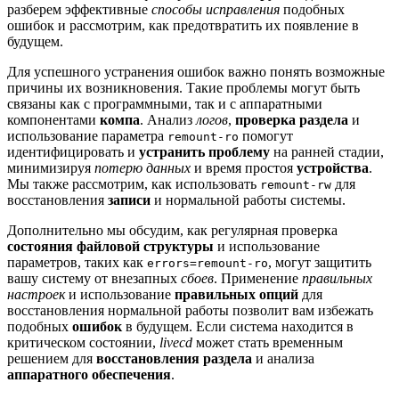
разберем эффективные
способы исправления
подобных
ошибок и рассмотрим, как предотвратить их появление в
будущем.
Для успешного устранения ошибок важно понять возможные
причины их возникновения. Такие проблемы могут быть
связаны как с программными, так и с аппаратными
компонентами
компа
. Анализ
логов
,
проверка раздела
и
использование параметра
помогут
remount-ro
идентифицировать и
устранить проблему
на ранней стадии,
минимизируя
потерю данных
и время простоя
устройства
.
Мы также рассмотрим, как использовать
для
remount-rw
восстановления
записи
и нормальной работы системы.
Дополнительно мы обсудим, как регулярная проверка
состояния файловой структуры
и использование
параметров, таких как
, могут защитить
errors=remount-ro
вашу систему от внезапных
сбоев
. Применение
правильных
настроек
и использование
правильных опций
для
восстановления нормальной работы позволит вам избежать
подобных
ошибок
в будущем. Если система находится в
критическом состоянии,
livecd
может стать временным
решением для
восстановления раздела
и анализа
аппаратного обеспечения
.