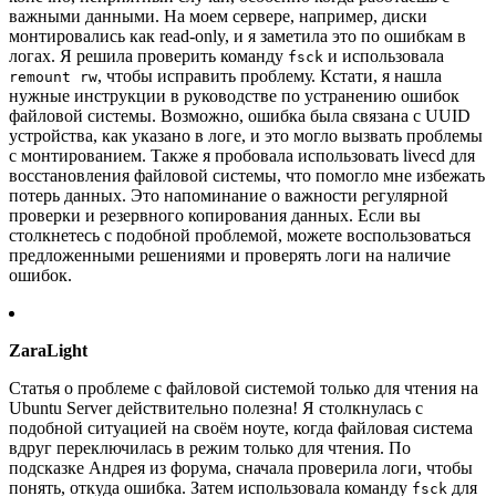
важными данными. На моем сервере, например, диски
монтировались как read-only, и я заметила это по ошибкам в
логах. Я решила проверить команду
и использовала
fsck
, чтобы исправить проблему. Кстати, я нашла
remount rw
нужные инструкции в руководстве по устранению ошибок
файловой системы. Возможно, ошибка была связана с UUID
устройства, как указано в логе, и это могло вызвать проблемы
с монтированием. Также я пробовала использовать livecd для
восстановления файловой системы, что помогло мне избежать
потерь данных. Это напоминание о важности регулярной
проверки и резервного копирования данных. Если вы
столкнетесь с подобной проблемой, можете воспользоваться
предложенными решениями и проверять логи на наличие
ошибок.
ZaraLight
Статья о проблеме с файловой системой только для чтения на
Ubuntu Server действительно полезна! Я столкнулась с
подобной ситуацией на своём ноуте, когда файловая система
вдруг переключилась в режим только для чтения. По
подсказке Андрея из форума, сначала проверила логи, чтобы
понять, откуда ошибка. Затем использовала команду
для
fsck