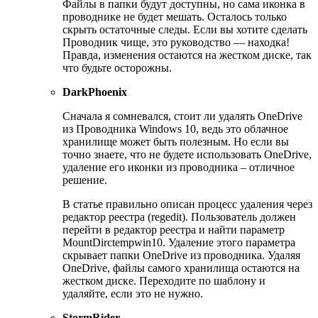
Файлы в папки будут доступны, но сама иконка в
проводнике не будет мешать. Осталось только
скрыть остаточные следы. Если вы хотите сделать
Проводник чище, это руководство — находка!
Правда, изменения остаются на жестком диске, так
что будьте осторожны.
DarkPhoenix
Сначала я сомневался, стоит ли удалять OneDrive
из Проводника Windows 10, ведь это облачное
хранилище может быть полезным. Но если вы
точно знаете, что не будете использовать OneDrive,
удаление его иконки из проводника – отличное
решение.
В статье правильно описан процесс удаления через
редактор реестра (regedit). Пользователь должен
перейти в редактор реестра и найти параметр
MountDirctempwin10. Удаление этого параметра
скрывает папки OneDrive из проводника. Удаляя
OneDrive, файлы самого хранилища остаются на
жестком диске. Переходите по шаблону и
удаляйте, если это не нужно.
StormRider