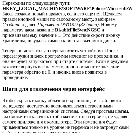
Переходим по следующему пути:
HKEY_LOCAL_MACHINE\SOFTWARE\Policies\Microsoft\Wi
Здесь создаем новый параметр, если его еще нет. Щелкаем
правой кнопкой мыши по свободному месту, выбираем
Создать
и далее
Параметр DWORD (32 бита)
. Новому
параметру даем название
DisableFileSyncNGSC
и
присваиваем ему значение 1. Это действие скроет иконку
хранилища, не удаляя самого клиента с жесткого диска.
Теперь остается только перезагрузить устройство. После
перезагрузки значок программы исчезнет из проводника, и
она не будет запускаться при старте системы. Если в будущем
захотите вернуть все на место, просто измените значение
параметра обратно на 0, и иконка вновь появится в
проводнике.
Шаги для отключения через интерфейс
Чтобы скрыть иконку облачного хранилища из файлового
менеджера, достаточно воспользоваться встроенными
настройками операционной системы. Следуя простым шагам,
вы сможете отключить отображение этого сервиса, не удаляя
самого приложения с компьютера. Эти изменения будут
применяться только на уровне интерфейса и не затронут сами
файлы, остающиеся на жестком диске.