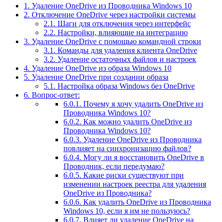
1.
Удаление OneDrive из Проводника Windows 10
2.
Отключение OneDrive через настройки системы
2.1.
Шаги для отключения через интерфейс
2.2.
Настройки, влияющие на интеграцию
3.
Удаление OneDrive с помощью командной строки
3.1.
Команды для удаления клиента OneDrive
3.2.
Удаление остаточных файлов и настроек
4.
Удаление OneDrive из образа Windows 10
5.
Удаление OneDrive при создании образа
5.1.
Настройка образа Windows без OneDrive
6.
Вопрос-ответ:
6.0.1.
Почему я хочу удалить OneDrive из
Проводника Windows 10?
6.0.2.
Как можно удалить OneDrive из
Проводника Windows 10?
6.0.3.
Удаление OneDrive из Проводника
повлияет на синхронизацию файлов?
6.0.4.
Могу ли я восстановить OneDrive в
Проводник, если передумаю?
6.0.5.
Какие риски существуют при
изменении настроек реестра для удаления
OneDrive из Проводника?
6.0.6.
Как удалить OneDrive из Проводника
Windows 10, если я им не пользуюсь?
6.0.7.
Влияет ли удаление OneDrive на