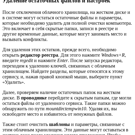
Удаление остаточных файлов и настроек
После отключения облачного хранилища, на жестком диске и
в системе могут остаться остаточные файлы и параметры,
которые необходимо удалить для полной очистки компьютера.
Это включает в себя скрытые папки, записи в реестре и
другие временные данные, которые могут занимать место и
вызывать конфликты.
Для удаления этих остатков, прежде всего, необходимо
открыть
редактор реестра
. Для этого нажмите
Windows+R
,
введите
regedit
и нажмите
Enter
. После запуска редактора,
переходим к удалению ключей, связанных с облачным
хранилищем. Найдите разделы, которые относятся к этому
сервису, и, нажав правой кнопкой мыши, выберите пункт
«Удалить».
Далее, проверяем наличие остаточных папок на жестком
диске. В
проводнике
перейдите к скрытым папкам, где могли
остаться файлы от удаленного сервиса. Такие папки можно
обнаружить по пути
mountdirctempwin10
. Удаляя их, вы
освободите место и избавитесь от ненужных файлов.
Также стоит очистить
шаблоны
и параметры, связанные с
этим облачным хранилищем. Эти данные могут оставаться в