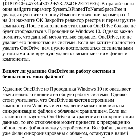
{018D5C66-4533-4307-9B53-224DE2ED1FE6}.В правой части
окна найдите параметр System.IsPinnedToNameSpaceTree и
дважды щелкните по нему.Измените значение параметра с 1
на 0 и нажмите OK.Закройте редактор реестра и перезагрузите
компьютер.После выполнения этих шагов OneDrive больше не
будет отображаться в Проводнике Windows 10. Однако важно
помнить, что данный метод только скрывает OneDrive, но не
удаляет его полностью из системы. Если вы хотите полностью
удалить OneDrive, вам нужно воспользоваться специальными
утилитами или вручную удалить связанные с ним файлы и
компоненты.
Влияет ли удаление OneDrive на работу системы и
безопасность моих файлов?
Удаление OneDrive из Проводника Windows 10 не оказывает
значительного влияния на общую работу системы. Однако
стоит учитывать, что OneDrive является встроенным
компонентом Windows и его удаление может повлиять на
синхронизацию файлов с облачным хранилищем. Если вы
активно пользуетесь OneDrive для хранения и синхронизации
данных, то его отключение может привести к прекращению
обновления файлов между устройствами. Все файлы, которые
уже были синхронизированы с облаком, останутся в вашей