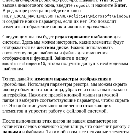
вызова диалогового окна, введите
и нажмите
Enter
.
regedit
В редакторе реестра перейдите в ключ
HKEY_LOCAL_MACHINE\SOFTWARE\Policies\Microsoft\Windows
и создайте новые параметры, если их нет. Это позволит
изменить отображение папок и иконок в
проводнике
.
Следующим шагом будет
редактирование шаблонов
для
системы. Здесь мы можем настроить, какие элементы будут
отображаться на
жестком диске
. Важно использовать
соответствующие шаблоны и файлы для изменения
отображения и функций. Зайдите в папку
, чтобы получить доступ к необходимым
mountdirctempwin10
шаблонам.
Теперь давайте
изменим параметры отображения
в
проводнике
. Используя параметры реестра, мы можем скрыть
иконку облачного хранилища, убрав ее из пользовательского
интерфейса. Нажмите правой кнопкой мыши на нужной
папке и выберите соответствующие параметры, чтобы скрыть
ее. Это действие уменьшит количество отвлекающих
элементов и упростит работу с файловой системой.
После выполнения этих шагов на вашем компьютере не
останется следов облачного хранилища, что облегчит работу с
папками
и файлами. Таким образом, все ненужные элементы