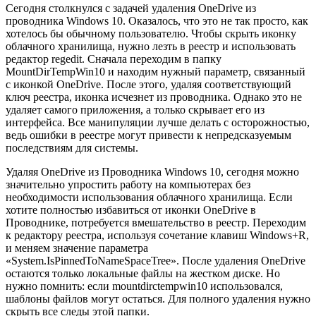
Сегодня столкнулся с задачей удаления OneDrive из
проводника Windows 10. Оказалось, что это не так просто, как
хотелось бы обычному пользователю. Чтобы скрыть иконку
облачного хранилища, нужно лезть в реестр и использовать
редактор regedit. Сначала переходим в папку
MountDirTempWin10 и находим нужный параметр, связанный
с иконкой OneDrive. После этого, удаляя соответствующий
ключ реестра, иконка исчезнет из проводника. Однако это не
удаляет самого приложения, а только скрывает его из
интерфейса. Все манипуляции лучше делать с осторожностью,
ведь ошибки в реестре могут привести к непредсказуемым
последствиям для системы.
Удаляя OneDrive из Проводника Windows 10, сегодня можно
значительно упростить работу на компьютерах без
необходимости использования облачного хранилища. Если
хотите полностью избавиться от иконки OneDrive в
Проводнике, потребуется вмешательство в реестр. Переходим
к редактору реестра, используя сочетание клавиш Windows+R,
и меняем значение параметра
«System.IsPinnedToNameSpaceTree». После удаления OneDrive
остаются только локальные файлы на жестком диске. Но
нужно помнить: если mountdirctempwin10 использовался,
шаблоны файлов могут остаться. Для полного удаления нужно
скрыть все следы этой папки.