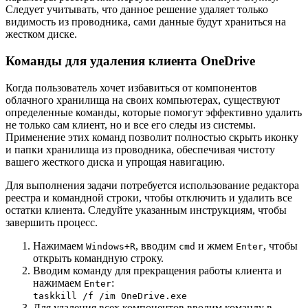
Следует учитывать, что данное решение удаляет только
видимость из проводника, сами данные будут храниться на
жестком диске.
Команды для удаления клиента OneDrive
Когда пользователь хочет избавиться от компонентов
облачного хранилища на своих компьютерах, существуют
определенные команды, которые помогут эффективно удалить
не только сам клиент, но и все его следы из системы.
Применение этих команд позволит полностью скрыть иконку
и папки хранилища из проводника, обеспечивая чистоту
вашего жесткого диска и упрощая навигацию.
Для выполнения задачи потребуется использование редактора
реестра и командной строки, чтобы отключить и удалить все
остатки клиента. Следуйте указанным инструкциям, чтобы
завершить процесс.
Нажимаем
, вводим
и жмем
, чтобы
Windows+R
cmd
Enter
открыть командную строку.
Вводим команду для прекращения работы клиента и
нажимаем
:
Enter
taskkill /f /im OneDrive.exe
Для удаления всех компонентов вводим команду в