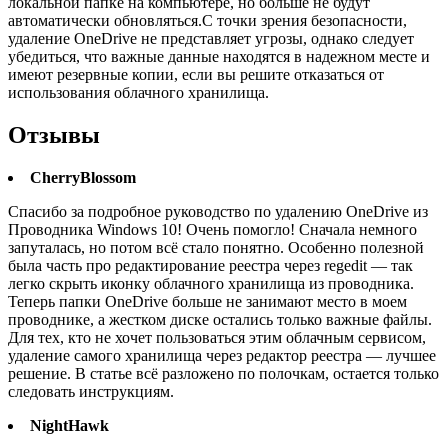
локальной папке на компьютере, но больше не будут
автоматически обновляться.С точки зрения безопасности,
удаление OneDrive не представляет угрозы, однако следует
убедиться, что важные данные находятся в надежном месте и
имеют резервные копии, если вы решите отказаться от
использования облачного хранилища.
Отзывы
CherryBlossom
Спасибо за подробное руководство по удалению OneDrive из
Проводника Windows 10! Очень помогло! Сначала немного
запуталась, но потом всё стало понятно. Особенно полезной
была часть про редактирование реестра через regedit — так
легко скрыть иконку облачного хранилища из проводника.
Теперь папки OneDrive больше не занимают место в моем
проводнике, а жестком диске остались только важные файлы.
Для тех, кто не хочет пользоваться этим облачным сервисом,
удаление самого хранилища через редактор реестра — лучшее
решение. В статье всё разложено по полочкам, остается только
следовать инструкциям.
NightHawk