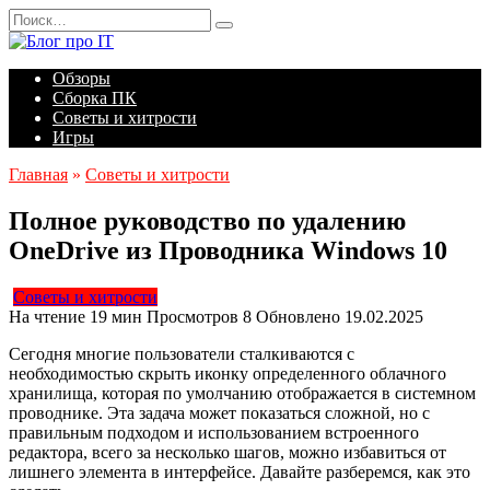
Перейти
Search
к
for:
содержанию
Обзоры
Сборка ПК
Советы и хитрости
Игры
Главная
»
Советы и хитрости
Полное руководство по удалению
OneDrive из Проводника Windows 10
Советы и хитрости
На чтение
19 мин
Просмотров
8
Обновлено
19.02.2025
Сегодня многие пользователи сталкиваются с
необходимостью скрыть иконку определенного облачного
хранилища, которая по умолчанию отображается в системном
проводнике. Эта задача может показаться сложной, но с
правильным подходом и использованием встроенного
редактора, всего за несколько шагов, можно избавиться от
лишнего элемента в интерфейсе. Давайте разберемся, как это