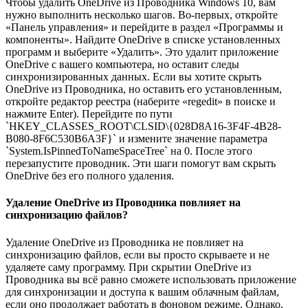
Чтобы удалить OneDrive из Проводника Windows 10, вам
нужно выполнить несколько шагов. Во-первых, откройте
«Панель управления» и перейдите в раздел «Программы и
компоненты». Найдите OneDrive в списке установленных
программ и выберите «Удалить». Это удалит приложение
OneDrive с вашего компьютера, но оставит следы
синхронизированных данных. Если вы хотите скрыть
OneDrive из Проводника, но оставить его установленным,
откройте редактор реестра (наберите «regedit» в поиске и
нажмите Enter). Перейдите по пути
`HKEY_CLASSES_ROOT\CLSID\{028D8A16-3F4F-4B28-
B080-8F6C530B6A3F}` и измените значение параметра
`System.IsPinnedToNameSpaceTree` на 0. После этого
перезапустите проводник. Эти шаги помогут вам скрыть
OneDrive без его полного удаления.
Удаление OneDrive из Проводника повлияет на
синхронизацию файлов?
Удаление OneDrive из Проводника не повлияет на
синхронизацию файлов, если вы просто скрываете и не
удаляете саму программу. При скрытии OneDrive из
Проводника вы всё равно сможете использовать приложение
для синхронизации и доступа к вашим облачным файлам,
если оно продолжает работать в фоновом режиме. Однако,