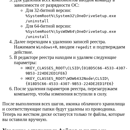
зависимости от разрядности ОС:
Для 32-битной версии:
%SystemRoot%\System32\OneDriveSetup.exe
/uninstall
Для 64-битной версии:
%SystemRoot%\SysWOW64\OneDriveSetup.exe
/uninstall
Далее переходим к удалению записей реестра.
Нажимаем
, вводим
и подтверждаем
Windows+R
regedit
действие.
В редакторе реестра находим и удаляем следующие
параметры:
HKEY_CLASSES_ROOT\CLSID\{018D5C66-4533-4307-
9B53-224DE2ED1FE6}
HKEY_CLASSES_ROOT\WOW6432Node\CLSID\
{018D5C66-4533-4307-9B53-224DE2ED1FE6}
После удаления параметров реестра, перезагружаем
компьютер, чтобы изменения вступили в силу.
После выполнения всех шагов, иконка облачного хранилища
и соответствующие папки будут удалены из проводника.
Теперь на жестком диске останутся только те файлы, которые
вы оставили вручную.