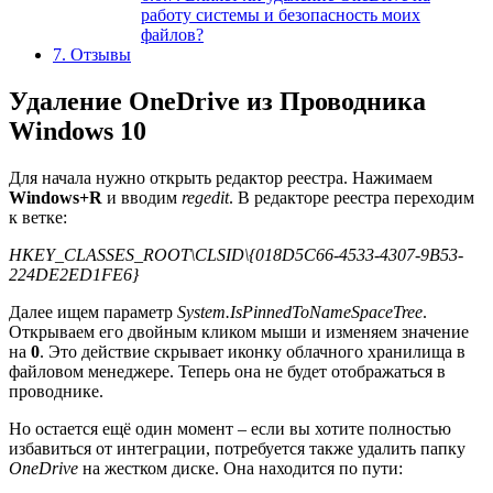
работу системы и безопасность моих
файлов?
7.
Отзывы
Удаление OneDrive из Проводника
Windows 10
Для начала нужно открыть редактор реестра. Нажимаем
Windows+R
и вводим
regedit
. В редакторе реестра переходим
к ветке:
HKEY_CLASSES_ROOT\CLSID\{018D5C66-4533-4307-9B53-
224DE2ED1FE6}
Далее ищем параметр
System.IsPinnedToNameSpaceTree
.
Открываем его двойным кликом мыши и изменяем значение
на
0
. Это действие скрывает иконку облачного хранилища в
файловом менеджере. Теперь она не будет отображаться в
проводнике.
Но остается ещё один момент – если вы хотите полностью
избавиться от интеграции, потребуется также удалить папку
OneDrive
на жестком диске. Она находится по пути: