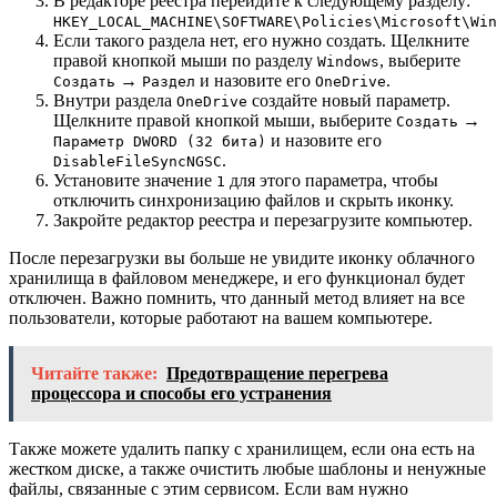
В редакторе реестра перейдите к следующему разделу:
HKEY_LOCAL_MACHINE\SOFTWARE\Policies\Microsoft\Win
Если такого раздела нет, его нужно создать. Щелкните
правой кнопкой мыши по разделу
, выберите
Windows
→
и назовите его
.
Создать
Раздел
OneDrive
Внутри раздела
создайте новый параметр.
OneDrive
Щелкните правой кнопкой мыши, выберите
→
Создать
и назовите его
Параметр DWORD (32 бита)
.
DisableFileSyncNGSC
Установите значение
для этого параметра, чтобы
1
отключить синхронизацию файлов и скрыть иконку.
Закройте редактор реестра и перезагрузите компьютер.
После перезагрузки вы больше не увидите иконку облачного
хранилища в файловом менеджере, и его функционал будет
отключен. Важно помнить, что данный метод влияет на все
пользователи, которые работают на вашем компьютере.
Читайте также:
Предотвращение перегрева
процессора и способы его устранения
Также можете удалить папку с хранилищем, если она есть на
жестком диске, а также очистить любые шаблоны и ненужные
файлы, связанные с этим сервисом. Если вам нужно