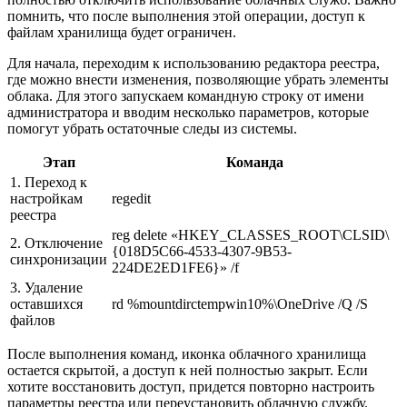
помнить, что после выполнения этой операции, доступ к
файлам хранилища будет ограничен.
Для начала, переходим к использованию редактора реестра,
где можно внести изменения, позволяющие убрать элементы
облака. Для этого запускаем командную строку от имени
администратора и вводим несколько параметров, которые
помогут убрать остаточные следы из системы.
Этап
Команда
1. Переход к
настройкам
regedit
реестра
reg delete «HKEY_CLASSES_ROOT\CLSID\
2. Отключение
{018D5C66-4533-4307-9B53-
синхронизации
224DE2ED1FE6}» /f
3. Удаление
оставшихся
rd %mountdirctempwin10%\OneDrive /Q /S
файлов
После выполнения команд, иконка облачного хранилища
остается скрытой, а доступ к ней полностью закрыт. Если
хотите восстановить доступ, придется повторно настроить
параметры реестра или переустановить облачную службу.