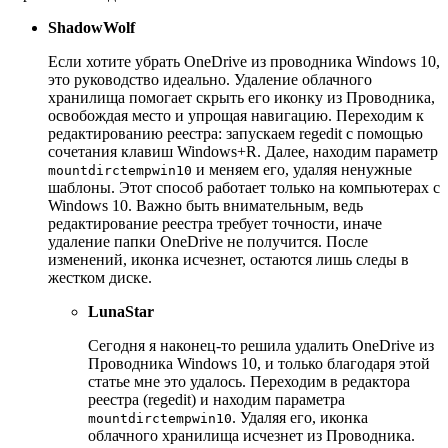
ShadowWolf
Если хотите убрать OneDrive из проводника Windows 10,
это руководство идеально. Удаление облачного
хранилища помогает скрыть его иконку из Проводника,
освобождая место и упрощая навигацию. Переходим к
редактированию реестра: запускаем regedit с помощью
сочетания клавиш Windows+R. Далее, находим параметр
и меняем его, удаляя ненужные
mountdirctempwin10
шаблоны. Этот способ работает только на компьютерах с
Windows 10. Важно быть внимательным, ведь
редактирование реестра требует точности, иначе
удаление папки OneDrive не получится. После
изменений, иконка исчезнет, остаются лишь следы в
жестком диске.
LunaStar
Сегодня я наконец-то решила удалить OneDrive из
Проводника Windows 10, и только благодаря этой
статье мне это удалось. Переходим в редактора
реестра (regedit) и находим параметра
. Удаляя его, иконка
mountdirctempwin10
облачного хранилища исчезнет из Проводника.