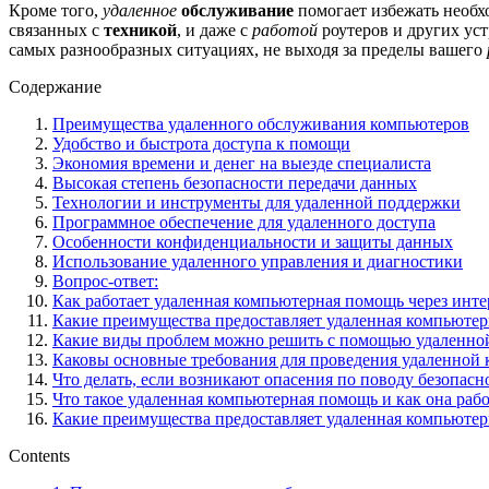
Кроме того,
удаленное
обслуживание
помогает избежать необх
связанных с
техникой
, и даже с
работой
роутеров и других уст
самых разнообразных ситуациях, не выходя за пределы вашего
Содержание
Преимущества удаленного обслуживания компьютеров
Удобство и быстрота доступа к помощи
Экономия времени и денег на выезде специалиста
Высокая степень безопасности передачи данных
Технологии и инструменты для удаленной поддержки
Программное обеспечение для удаленного доступа
Особенности конфиденциальности и защиты данных
Использование удаленного управления и диагностики
Вопрос-ответ:
Как работает удаленная компьютерная помощь через инте
Какие преимущества предоставляет удаленная компьюте
Какие виды проблем можно решить с помощью удаленно
Каковы основные требования для проведения удаленной
Что делать, если возникают опасения по поводу безопа
Что такое удаленная компьютерная помощь и как она рабо
Какие преимущества предоставляет удаленная компьюте
Contents