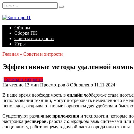
Перейти
Search
к
for:
содержанию
Обзоры
Сборка ПК
Советы и хитрости
Игры
Главная
»
Советы и хитрости
Эффективные методы удаленной компь
Советы и хитрости
На чтение
13 мин
Просмотров
8
Обновлено
11.11.2024
В наше время необходимость в
онлайн
поддержке
стала неотъе
использования техники, могут потребовать немедленного вмеша
неполадок, открывают новые горизонты для удобства и быстр
Существуют различные
приложения
и технологии, которые по
настройка
ресиверов
, работа с
операционными
системами или
специалисту, работающему в другой части города или страны.