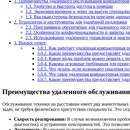
1.
Преимущества удаленного обслуживания компьютеров
1.1.
Удобство и быстрота доступа к помощи
1.2.
Экономия времени и денег на выезде специалис
1.3.
Высокая степень безопасности передачи данны
2.
Технологии и инструменты для удаленной поддержки
2.1.
Программное обеспечение для удаленного дост
2.2.
Особенности конфиденциальности и защиты д
2.3.
Использование удаленного управления и диагн
3.
Вопрос-ответ:
3.0.1.
Как работает удаленная компьютерная п
3.0.2.
Какие преимущества предоставляет уда
3.0.3.
Какие виды проблем можно решить с п
3.0.4.
Каковы основные требования для прове
3.0.5.
Что делать, если возникают опасения п
3.0.6.
Что такое удаленная компьютерная помощ
3.0.7.
Какие преимущества предоставляет уда
Преимущества удаленного обслуживан
Обслуживание техники на расстоянии имеет ряд значительных
задач, не требуя физического присутствия специалиста. Это со
Скорость реагирования:
В случае возникновения пробле
диагностику и устранение неисправностей. Это позволяе
Доступность:
Вы можете получить поддержку независимо 