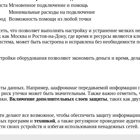
иста
Мгновенное подключение и помощь
Минимальные расходы на подключение
род
Возможность помощи из любой точки
еть, что позволяет выполнять настройку и устранение мелких н
х как Москва и Ростов-на-Дону, где время и ресурсы являются к
 система, может быть настроена и исправлена без необходимост
тройки оборудования позволяют экономить деньги и время, дела
иты данных. Например,
шифрование
передаваемой информации по
де риск утечки может быть значительным. Также важно отметить,
вки.
Включение дополнительных слоев защиты
, таких как дв
ти делают все возможное, чтобы обеспечить защиту информации, 
ьных программ и
техникой
, а также регулярное проведение аудит
ти своих устройств и избегая использования ненадежных сетей.