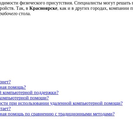
одимости физического присутствия. Специалисты могут решать
ройств. Так, в
Красноярске
, как и в других городах, компании 
рабочего
стола.
рнет?
рная помощь?
й компьютерной поддержки?
 компьютерной помощи?
сности при использовании удаленной компьютерной помощи?
тает?
рная помощь по сравнению с традиционными методами?