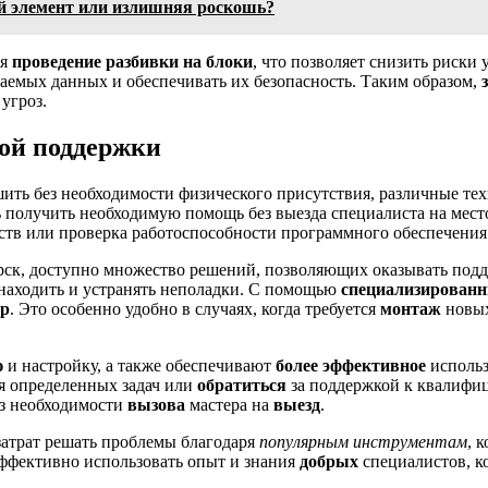
й элемент или излишняя роскошь?
ся
проведение разбивки на блоки
, что позволяет снизить риск
аемых данных и обеспечивать их безопасность. Таким образом,
угроз.
ной поддержки
шить без необходимости физического присутствия, различные т
 получить необходимую помощь без выезда специалиста на мес
йств или проверка работоспособности программного обеспечения
оярск, доступно множество решений, позволяющих оказывать под
находить и устранять неполадки. С помощью
специализирован
р
. Это особенно удобно в случаях, когда требуется
монтаж
новых
ю
и настройку, а также обеспечивают
более эффективное
использ
 определенных задач или
обратиться
за поддержкой к квалифи
ез необходимости
вызова
мастера на
выезд
.
затрат решать проблемы благодаря
популярным инструментам
, 
эффективно использовать опыт и знания
добрых
специалистов, к