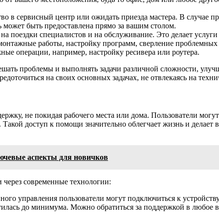
во в сервисный центр или ожидать приезда мастера. В случае п
может быть предоставлена прямо за вашим столом.
 на поездки специалистов и на обслуживание. Это делает услуг
нтажные работы, настройку программ, сверление проблемных зо
жные операции, например, настройку ресивера или роутера.
ешать проблемы и выполнять задачи различной сложности, улуч
средоточиться на своих основных задачах, не отвлекаясь на техни
ржку, не покидая рабочего места или дома. Пользователи могут
 Такой доступ к помощи значительно облегчает жизнь и делает 
ючевые аспекты для новичков
через современные технологии:
ого управления пользователи могут подключиться к устройству
илась до минимума. Можно обратиться за поддержкой в любое вре