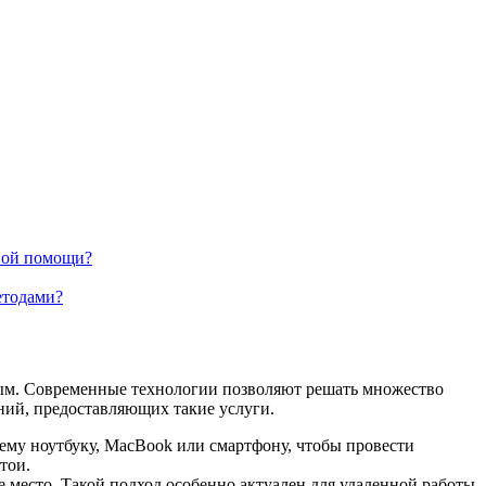
рной помощи?
етодами?
ным. Современные технологии позволяют решать множество
аний, предоставляющих такие услуги.
ему ноутбуку, MacBook или смартфону, чтобы провести
тои.
 место. Такой подход особенно актуален для удаленной работы