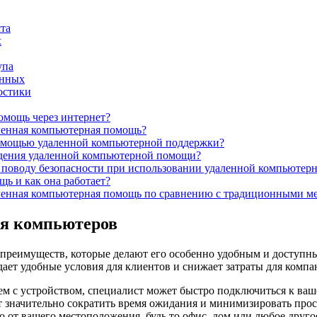
та
х
упа
анных
остики
омощь через интернет?
ленная компьютерная помощь?
омощью удаленной компьютерной поддержки?
дения удаленной компьютерной помощи?
о поводу безопасности при использовании удаленной компьюте
ь и как она работает?
ленная компьютерная помощь по сравнению с традиционными м
ия компьютеров
 преимуществ, которые делают его особенно удобным и доступ
здает удобные условия для клиентов и снижает затраты для комп
м с устройством, специалист может быстро подключиться к ваш
т значительно сократить время ожидания и минимизировать прос
от вашего местоположения, будь то офис, дом или любое другое