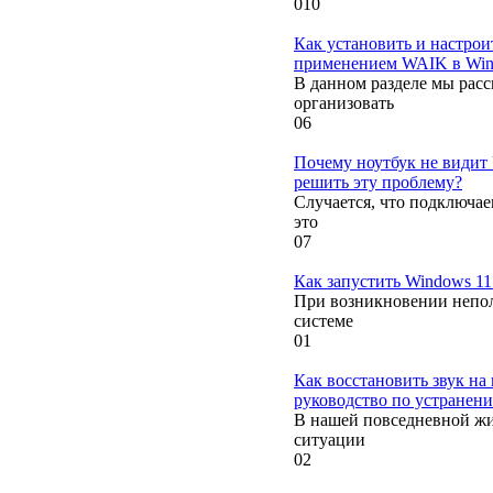
0
10
Как установить и настрои
применением WAIK в Win
В данном разделе мы рас
организовать
0
6
Почему ноутбук не видит
решить эту проблему?
Случается, что подключае
это
0
7
Как запустить Windows 11
При возникновении непо
системе
0
1
Как восстановить звук н
руководство по устранен
В нашей повседневной жи
ситуации
0
2