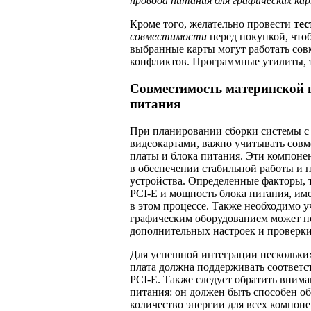
провода питания для графических ка
Кроме того, желательно провести
тес
совместимости
перед покупкой, чтоб
выбранные карты могут работать совм
конфликтов. Программные утилиты, 
Совместимость материнской 
питания
При планировании сборки системы с
видеокартами, важно учитывать совм
платы и блока питания. Эти компоне
в обеспечении стабильной работы и 
устройства. Определенные факторы, т
PCI-E и мощность блока питания, им
в этом процессе. Также необходимо уч
графическим оборудованием может п
дополнительных настроек и проверки
Для успешной интеграции нескольких
плата должна поддерживать соответс
PCI-E. Также следует обратить вним
питания: он должен быть способен об
количество энергии для всех компоне