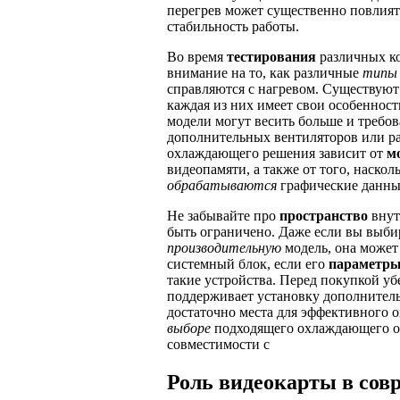
перегрев может существенно повлият
стабильность работы.
Во время
тестирования
различных к
внимание на то, как различные
типы
справляются с нагревом. Существую
каждая из них имеет свои особеннос
модели могут весить больше и требов
дополнительных вентиляторов или р
охлаждающего решения зависит от
м
видеопамяти, а также от того, наско
обрабатываются
графические данны
Не забывайте про
пространство
внут
быть ограничено. Даже если вы выби
производительную
модель, она может
системный блок, если его
параметр
такие устройства. Перед покупкой уб
поддерживает установку дополнитель
достаточно места для эффективного 
выборе
подходящего охлаждающего о
совместимости с
Роль видеокарты в сов