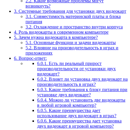
2.2.
Какие возможные проблемы могут
возникнуть?
3.
Системные требования для установки двух видеокарт
3.1.
Совместимость материнской платы и блока
питания
3.2.
Охлаждение и пространство внутри корпуса
4.
Роль видеокарты в современном компьютере
5.
Зачем нужна видеокарта в компьютере?
5.1.
Основные функции и задачи видеокарты
5.2.
Влияние на производительность в играх и
приложениях
6.
Вопрос-ответ:
6.0.1.
Есть ли реальный прирост
производительности от установки двух
видеокарт?
6.0.2.
Влияет ли установка двух видеокарт на
производительность в играх?
6.0.3.
Какие требования к блоку питания при
установке двух видеокарт?
6.0.4.
Можно ли установить две видеокарты
в любой игровой компьютер?
6.0.5.
Какие преимущества дает
использование двух видеокарт в играх?
6.0.6.
Какие преимущества дает установка
двух видеокарт в игровой компьютер?