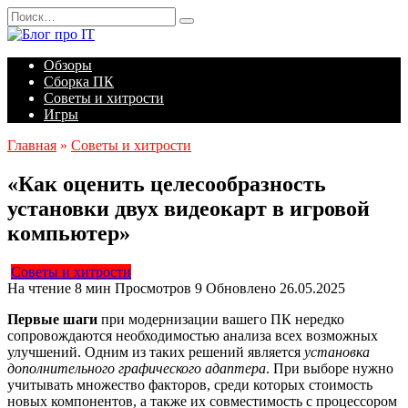
Перейти
Search
к
for:
содержанию
Обзоры
Сборка ПК
Советы и хитрости
Игры
Главная
»
Советы и хитрости
«Как оценить целесообразность
установки двух видеокарт в игровой
компьютер»
Советы и хитрости
На чтение
8 мин
Просмотров
9
Обновлено
26.05.2025
Первые шаги
при модернизации вашего ПК нередко
сопровождаются необходимостью анализа всех возможных
улучшений. Одним из таких решений является
установка
дополнительного графического адаптера
. При выборе нужно
учитывать множество факторов, среди которых стоимость
новых компонентов, а также их совместимость с процессором