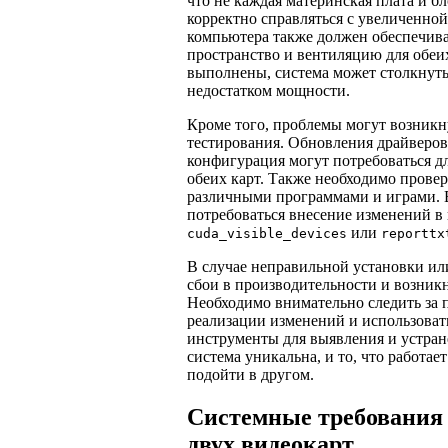
что не каждая материнская плата и б
корректно справляться с увеличенной
компьютера также должен обеспечива
пространство и вентиляцию для обеих
выполнены, система может столкнуть
недостатком мощности.
Кроме того, проблемы могут возникну
тестирования. Обновления драйверов
конфигурация могут потребоваться д
обеих карт. Также необходимо провер
различными программами и играми. 
потребоваться внесение изменений в
или
cuda_visible_devices
reporttx
В случае неправильной установки и
сбои в производительности и возник
Необходимо внимательно следить за 
реализации изменений и использова
инструменты для выявления и устран
система уникальна, и то, что работае
подойти в другом.
Системные требования 
двух видеокарт