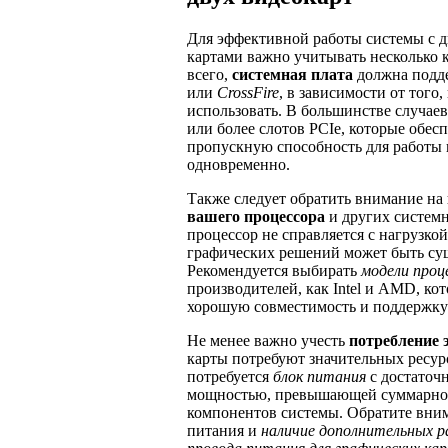
Для эффективной работы системы с 
картами важно учитывать несколько 
всего,
системная плата
должна подд
или
CrossFire
, в зависимости от того
использовать. В большинстве случаев,
или более слотов PCIe, которые обе
пропускную способность для работы 
одновременно.
Также следует обратить внимание на
вашего процессора
и других систем
процессор не справляется с нагрузко
графических решений может быть су
Рекомендуется выбирать
модели проц
производителей, как Intel и AMD, ко
хорошую совместимость и поддержку 
Не менее важно учесть
потребление 
карты потребуют значительных ресур
потребуется
блок питания
с достаточ
мощностью, превышающей суммарное
компонентов системы. Обратите вни
питания и
наличие дополнительных р