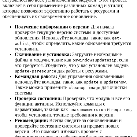
включает в себя применение различных команд и утилит,
которые позволяют эффективно работать с ресурсами и
обеспечивать их своевременное обновление.
Получение информации о версии:
Для начала
проверьте текущую версию системы и доступные
обновления. Используйте команды, такие как
get-
, чтобы определить, какие обновления требуется
wulist
установить.
Скачивание и установка:
Загрузите необходимые
файлы и модули, такие как
, если
pswindowsupdatezip
это требуется. Убедитесь, что у вас установлен модуль
для работы с ресурсами.
update-psresource
Командная работа:
Для управления обновлениями
используйте команды, такие как
и
.
update
updatenow
Также можно применить
для очистки
cleanup-image
системы.
Проверка состояния:
Проверьте, что модуль и все его
функции активны. Используйте команды с
параметрами, такими как
и
,
-maximumversion
requires
чтобы установить точные требования к версии.
Рекомендации:
Всегда следите за обновлениями и
проверяйте состояние системы на предмет новых
версий. Это поможет избежать проблем с
функциональностью и обеспечит безопасность системы.