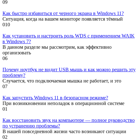
0
9
Как быстро избавиться от черного экрана в Windows 11?
Ситуация, когда на вашем мониторе появляется тёмный
0
10
Как установить и настроить роль WDS с применением WAIK
в Windows 7?
В данном разделе мы рассмотрим, как эффективно
организовать
0
6
Почему ноутбук не видит USB мышь и как можно решить эту
проблему?
Случается, что подключаемая мышка не работает, и это
0
7
Как запустить Windows 11 в безопасном режиме?
При возникновении неполадок в операционной системе
0
1
Как восстановить звук на компьютере — полное руководство
по устранению проблемы?
В нашей повседневной жизни часто возникают ситуации
0
2