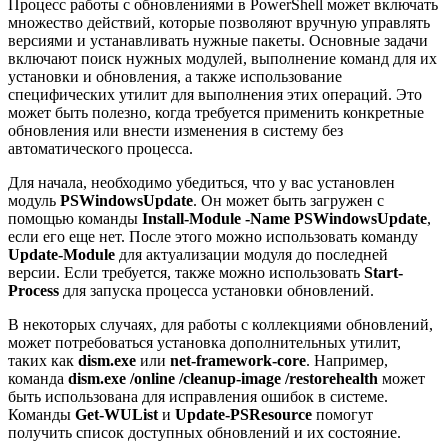
Процесс работы с обновлениями в PowerShell может включать
множество действий, которые позволяют вручную управлять
версиями и устанавливать нужные пакеты. Основные задачи
включают поиск нужных модулей, выполнение команд для их
установки и обновления, а также использование
специфических утилит для выполнения этих операций. Это
может быть полезно, когда требуется применить конкретные
обновления или внести изменения в систему без
автоматического процесса.
Для начала, необходимо убедиться, что у вас установлен
модуль
PSWindowsUpdate
. Он может быть загружен с
помощью команды
Install-Module -Name PSWindowsUpdate
,
если его еще нет. После этого можно использовать команду
Update-Module
для актуализации модуля до последней
версии. Если требуется, также можно использовать
Start-
Process
для запуска процесса установки обновлений.
В некоторых случаях, для работы с коллекциями обновлений,
может потребоваться установка дополнительных утилит,
таких как
dism.exe
или
net-framework-core
. Например,
команда
dism.exe /online /cleanup-image /restorehealth
может
быть использована для исправления ошибок в системе.
Команды
Get-WUList
и
Update-PSResource
помогут
получить список доступных обновлений и их состояние.