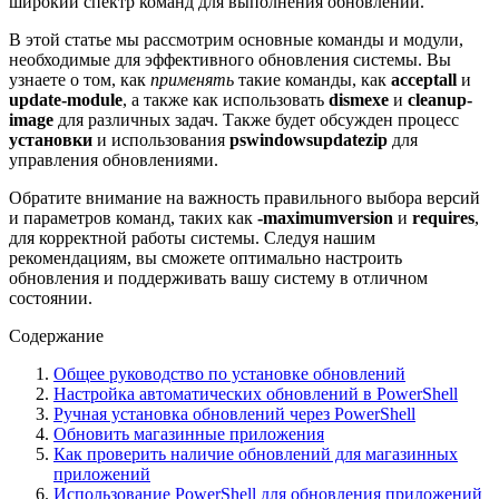
широкий спектр команд для выполнения обновлений.
В этой статье мы рассмотрим основные команды и модули,
необходимые для эффективного обновления системы. Вы
узнаете о том, как
применять
такие команды, как
acceptall
и
update-module
, а также как использовать
dismexe
и
cleanup-
image
для различных задач. Также будет обсужден процесс
установки
и использования
pswindowsupdatezip
для
управления обновлениями.
Обратите внимание на важность правильного выбора версий
и параметров команд, таких как
-maximumversion
и
requires
,
для корректной работы системы. Следуя нашим
рекомендациям, вы сможете оптимально настроить
обновления и поддерживать вашу систему в отличном
состоянии.
Содержание
Общее руководство по установке обновлений
Настройка автоматических обновлений в PowerShell
Ручная установка обновлений через PowerShell
Обновить магазинные приложения
Как проверить наличие обновлений для магазинных
приложений
Использование PowerShell для обновления приложений