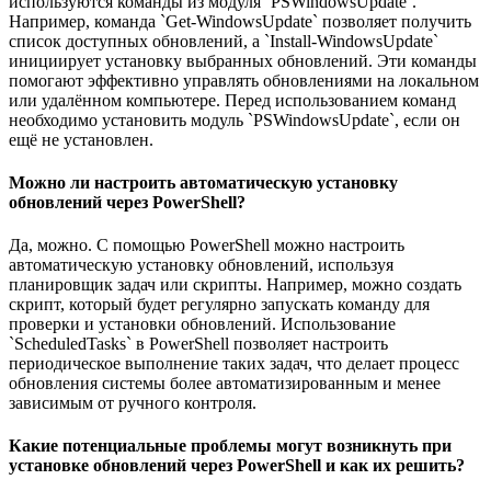
используются команды из модуля `PSWindowsUpdate`.
Например, команда `Get-WindowsUpdate` позволяет получить
список доступных обновлений, а `Install-WindowsUpdate`
инициирует установку выбранных обновлений. Эти команды
помогают эффективно управлять обновлениями на локальном
или удалённом компьютере. Перед использованием команд
необходимо установить модуль `PSWindowsUpdate`, если он
ещё не установлен.
Можно ли настроить автоматическую установку
обновлений через PowerShell?
Да, можно. С помощью PowerShell можно настроить
автоматическую установку обновлений, используя
планировщик задач или скрипты. Например, можно создать
скрипт, который будет регулярно запускать команду для
проверки и установки обновлений. Использование
`ScheduledTasks` в PowerShell позволяет настроить
периодическое выполнение таких задач, что делает процесс
обновления системы более автоматизированным и менее
зависимым от ручного контроля.
Какие потенциальные проблемы могут возникнуть при
установке обновлений через PowerShell и как их решить?