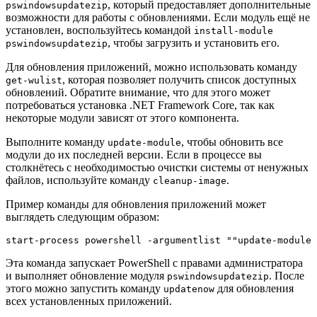
, который предоставляет дополнительные
pswindowsupdatezip
возможности для работы с обновлениями. Если модуль ещё не
установлен, воспользуйтесь командой
install-module
, чтобы загрузить и установить его.
pswindowsupdatezip
Для обновления приложений, можно использовать команду
, которая позволяет получить список доступных
get-wulist
обновлений. Обратите внимание, что для этого может
потребоваться установка .NET Framework Core, так как
некоторые модули зависят от этого компонента.
Выполните команду
, чтобы обновить все
update-module
модули до их последней версии. Если в процессе вы
столкнётесь с необходимостью очистки системы от ненужных
файлов, используйте команду
.
cleanup-image
Пример команды для обновления приложений может
выглядеть следующим образом:
start-process powershell -argumentlist ""update-module 
Эта команда запускает PowerShell с правами администратора
и выполняет обновление модуля
. После
pswindowsupdatezip
этого можно запустить команду
для обновления
updatenow
всех установленных приложений.