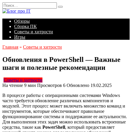
Перейти
Search
к
for:
содержанию
Обзоры
Сборка ПК
Советы и хитрости
Игры
Главная
»
Советы и хитрости
Обновления в PowerShell — Важные
шаги и полезные рекомендации
Советы и хитрости
На чтение
9 мин
Просмотров
6
Обновлено
19.02.2025
В процессе работы с операционными системами Windows
часто требуется обновление различных компонентов и
модулей. Этот процесс может включать множество команд и
инструментов, которые обеспечивают правильное
функционирование системы и поддержание ее актуальности.
Для выполнения этих задач можно использовать встроенные
средства, такие как
PowerShell
, который предоставляет