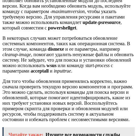
позволяет обновить установленные модули до последней
версии. Когда вам необходимо обновить модуль, используйте
команду с параметром
-maximumversion
, чтобы указать
требуемую версию. Для управления ресурсами и пакетами
также можно использовать командлет
update-psresource
,
который совместим с
powershellget
.
В некоторых случаях может потребоваться обновление
системных компонентов, таких как операционная система. В
этом случае, команда
dismexe
и ее параметры, например
cleanup-image
, помогают удалить ненужные файлы и обновить
систему. Не забудьте, что для поиска и установки обновлений
можно использовать
wsus
или команду
start-process
с
параметрами
acceptall
и
inputtrue
.
Для того чтобы обновления применялись корректно, важно
сначала проверить текущую версию компонентов и программ.
Это можно сделать, используя команды для поиска версии и
обновлений, которые помогают идентифицировать, какие из
них требуют установки новых версий. Воспользуйтесь
примером скрипта для проверки и обновления модулей или
ресурсов, чтобы поддерживать систему в актуальном
состоянии и избежать проблем с несовместимыми версиями.
Читайте также:
Изучите все возможности службы