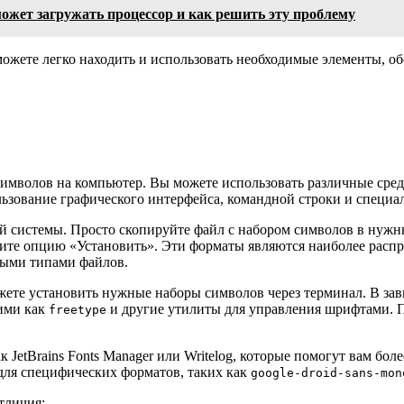
может загружать процессор и как решить эту проблему
ожете легко находить и использовать необходимые элементы, о
имволов на компьютер. Вы можете использовать различные сред
ьзование графического интерфейса, командной строки и специ
 системы. Просто скопируйте файл с набором символов в нужны
берите опцию «Установить». Эти форматы являются наиболее рас
нными типами файлов.
жете установить нужные наборы символов через терминал. В зав
кими как
и другие утилиты для управления шрифтами. 
freetype
JetBrains Fonts Manager или Writelog, которые помогут вам бол
для специфических форматов, таких как
google-droid-sans-mon
тличия: