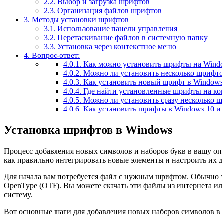
2.2.
Выбор и загрузка шрифтов
2.3.
Организация файлов шрифтов
3.
Методы установки шрифтов
3.1.
Использование панели управления
3.2.
Перетаскивание файлов в системную папку
3.3.
Установка через контекстное меню
4.
Вопрос-ответ:
4.0.1.
Как можно установить шрифты на Wind
4.0.2.
Можно ли установить несколько шрифт
4.0.3.
Как установить новый шрифт в Window
4.0.4.
Где найти установленные шрифты на ко
4.0.5.
Можно ли установить сразу несколько 
4.0.6.
Как установить шрифты в Windows 10 и
Установка шрифтов в Windows
Процесс добавления новых символов и наборов букв в вашу оп
как правильно интегрировать новые элементы и настроить их 
Для начала вам потребуется файл с нужным шрифтом. Обычно э
OpenType (OTF). Вы можете скачать эти файлы из интернета или 
систему.
Вот основные шаги для добавления новых наборов символов в 