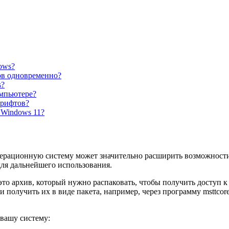
ows?
ов одновременно?
s?
мпьютере?
шрифтов?
 Windows 11?
ерационную систему может значительно расширить возможности 
для дальнейшего использования.
то архив, который нужно распаковать, чтобы получить доступ к
получить их в виде пакета, например, через программу msttcore-
вашу систему: