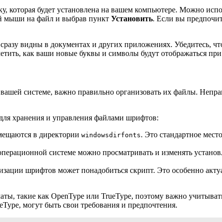
ку, которая будет установлена на вашем компьютере. Можно исп
ой мыши на файл и выбрав пункт
Установить
. Если вы предпочит
сразу видны в документах и других приложениях. Убедитесь, ч
етить, как ваши новые буквы и символы будут отображаться при
вашей системе, важно правильно организовать их файлы. Непра
 для хранения и управления файлами шрифтов:
мещаются в директории
. Это стандартное мест
windowsdirfonts
операционной системе можно просматривать и изменять устано
.
изации шрифтов может понадобиться скрипт. Это особенно актуа
ы, такие как OpenType или TrueType, поэтому важно учитывать
eType, могут быть свои требования и предпочтения.