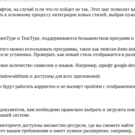
тов, на случай если что-то пойдет не так. Этот шаг позволит 
ь к основному процессу интеграции новых стилей, выбрав нужн
penType и TrueType, поддерживаются большинством программ и с
ого можно использовать программы, такие как msttcore-fonts-ins
сле установки. Проверьте, как новый стиль отображается в раз
ое количество символов и языков. Например, шрифт google-dro
indowsdirfonts и доступны для всех приложений.
и будут работать корректно и не вызовут проблем с отображени
документов, вам необходимо правильно выбрать и загрузить но
вашей системе.
интернете доступны множество ресурсов, где вы сможете найти
ует вашим требованиям и имеет нужное расширение, например, .ttf