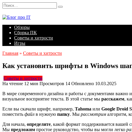
Перейти
Search
к
for:
содержанию
Обзоры
Сборка ПК
Советы и хитрости
Игры
Главная
»
Советы и хитрости
Как установить шрифты в Windows шаг
Советы и хитрости
На чтение
12 мин
Просмотров
14
Обновлено
10.03.2025
В мире современного дизайна и работы с документами важно 
визуальное восприятие текста. В этой статье мы
расскажем
, к
Если вы скачали шрифт, например,
Tahoma
или
Google Droid 
поместить
файл
в нужную
папку
. Мы
рассмотрим
алгоритм, к
Для начала,
определите
, какой формат поддерживается вашей с
Мы
предложим
простое руководство, чтобы вы могли легко
ра