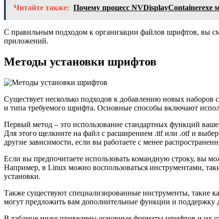
Читайте также:
Почему процесс NVDisplayContainerexe 
С правильным подходом к организации файлов шрифтов, вы см
приложений.
Методы установки шрифтов
Существует несколько подходов к добавлению новых наборов с
и типа требуемого шрифта. Основные способы включают испол
Первый метод – это использование стандартных функций вашей
Для этого щелкните на файл с расширением .ttf или .otf и вы
другие зависимости, если вы работаете с менее распростране
Если вы предпочитаете использовать командную строку, вы мо
Например, в Linux можно воспользоваться инструментами, та
установки.
Также существуют специализированные инструменты, такие как 
могут предложить вам дополнительные функции и поддержку 
В таблице ниже приведены основные форматы шрифтов и их о