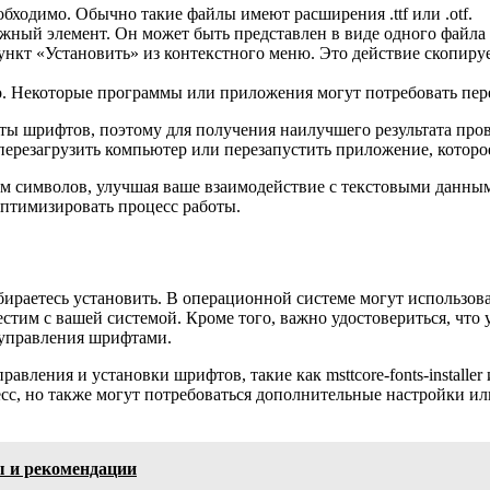
еобходимо. Обычно такие файлы имеют расширения .ttf или .otf.
ужный элемент. Он может быть представлен в виде одного файла
кт «Установить» из контекстного меню. Это действие скопирует 
. Некоторые программы или приложения могут потребовать пере
ты шрифтов, поэтому для получения наилучшего результата про
перезагрузить компьютер или перезапустить приложение, которое
ам символов, улучшая ваше взаимодействие с текстовыми данны
птимизировать процесс работы.
ираетесь установить. В операционной системе могут использова
стим с вашей системой. Кроме того, важно удостовериться, что 
 управления шрифтами.
вления и установки шрифтов, такие как msttcore-fonts-installer 
с, но также могут потребоваться дополнительные настройки или
ы и рекомендации