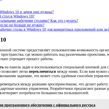
 Windows 10 и зачем они нужны?
 стол в Windows 10?
альными рабочими столами? Как это сделать?
 если он больше не нужен?
рабочие столы в Windows 10 для конкретных приложений или зад
 10
онной системе предоставляет пользователям возможность органи
пространства, где можно работать над различными проектами, не
льно упрощает процесс работы.
ть
на панель задач и воспользоваться специальной кнопкой для 
о позволяет легко
переключиться
между ними. Если вам нужно 
сколькими задачами, это может стать удобным способом управле
еремещаться между разными
пространствами
, что делает работ
тандартные кнопки управления. Разработчики предлагают разные
влетворяет потребности большинства пользователей.
ии программного обеспечения с официального ресурса