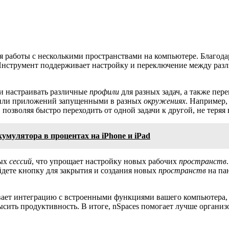
я работы с несколькими пространствами на компьютере. Благод
 Инструмент поддерживает настройку и переключение между раз
и настраивать различные
профили
для разных задач, а также пе
в или приложений запущенными в разных
окружениях
. Например,
 позволяя быстро переходить от одной задачи к другой, не теря
умулятора в процентах на iPhone и iPad
ных
сессий
, что упрощает настройку новых рабочих
пространств
йдете кнопку для закрытия и создания новых
пространств
на па
вает интеграцию с встроенными функциями вашего компьютера,
сить продуктивность. В итоге, nSpaces помогает лучше организо