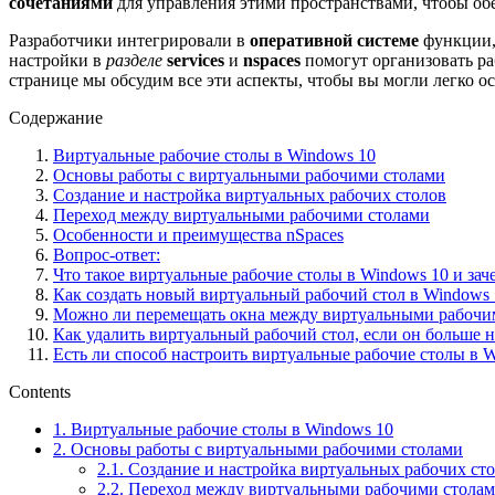
сочетаниями
для управления этими пространствами, чтобы об
Разработчики интегрировали в
оперативной системе
функции,
настройки в
разделе
services
и
nspaces
помогут организовать ра
странице мы обсудим все эти аспекты, чтобы вы могли легко 
Содержание
Виртуальные рабочие столы в Windows 10
Основы работы с виртуальными рабочими столами
Создание и настройка виртуальных рабочих столов
Переход между виртуальными рабочими столами
Особенности и преимущества nSpaces
Вопрос-ответ:
Что такое виртуальные рабочие столы в Windows 10 и за
Как создать новый виртуальный рабочий стол в Windows 
Можно ли перемещать окна между виртуальными рабочим
Как удалить виртуальный рабочий стол, если он больше 
Есть ли способ настроить виртуальные рабочие столы в 
Contents
1.
Виртуальные рабочие столы в Windows 10
2.
Основы работы с виртуальными рабочими столами
2.1.
Создание и настройка виртуальных рабочих ст
2.2.
Переход между виртуальными рабочими стола