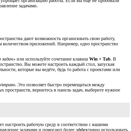
и упрощает организацию работы. Если вы ещё не пробовали
равление задачами.
остранства дают возможность организовать свою работу,
им количеством приложений. Например, одно пространство
 задач»
или используйте сочетание клавиш
Win + Tab
. В
остранство. Вы можете настроить каждый стол, запуская
ости, которые вы ведёте, будь то работа с проектами или
о/вправо
. Это позволяет быстро перемещаться между
х пространств, вернитесь в панель задач, выберите нужное
ет настроить рабочую среду в соответствии с вашими
равление задачами и помогают более эффективно использовать