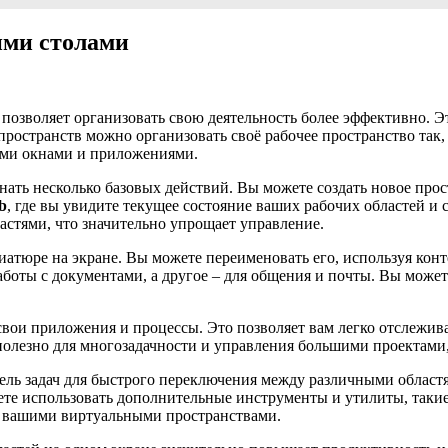
ими столами
озволяет организовать свою деятельность более эффективно. Эт
остранств можно организовать своё рабочее пространство так, 
ыми окнами и приложениями.
ать несколько базовых действий. Вы можете создать новое прост
b
, где вы увидите текущее состояние ваших рабочих областей и 
стями, что значительно упрощает управление.
иатюре на экране. Вы можете переименовать его, используя конт
аботы с документами, а другое – для общения и почты. Вы може
вои приложения и процессы. Это позволяет вам легко отслежива
 полезно для многозадачности и управления большими проектами,
ль задач для быстрого переключения между различными областя
ете использовать дополнительные инструменты и утилиты, таки
ь вашими виртуальными пространствами.