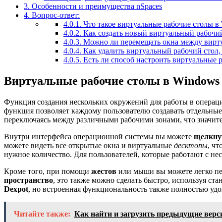
3.
Особенности и преимущества nSpaces
4.
Вопрос-ответ:
4.0.1.
Что такое виртуальные рабочие столы в
4.0.2.
Как создать новый виртуальный рабочий
4.0.3.
Можно ли перемещать окна между вирту
4.0.4.
Как удалить виртуальный рабочий стол,
4.0.5.
Есть ли способ настроить виртуальные 
Виртуальные рабочие столы в Windows
Функция создания нескольких окружений для работы в операци
функция позволяет каждому пользователю создавать отдельные 
переключаясь между различными рабочими зонами, что значите
Внутри интерфейса операционной системы вы можете
щелкну
можете видеть все открытые окна и виртуальные
десктопы
, чт
нужное количество. Для пользователей, которые работают с не
Кроме того, при помощи
жестов
или мыши вы можете легко п
пространство
, это также можно сделать быстро, используя с
Dexpot
, но встроенная функциональность также полностью удо
Читайте также:
Как найти и загрузить предыдущие верс