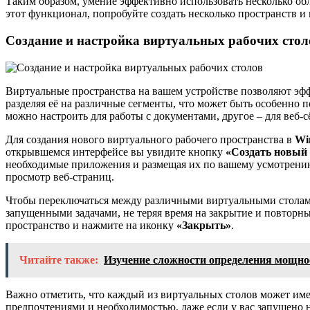
Таким образом, умение эффективно использовать несколько об
этот функционал, попробуйте создать несколько пространств и
Создание и настройка виртуальных рабочих стол
Виртуальные пространства на вашем устройстве позволяют эфф
разделяя её на различные сегменты, что может быть особенно
можно настроить для работы с документами, другое – для веб-с
Для создания нового виртуального рабочего пространства в
Wi
открывшемся интерфейсе вы увидите кнопку
«Создать новый 
необходимые приложения и размещая их по вашему усмотрению.
просмотр веб-страниц.
Чтобы переключаться между различными виртуальными столам
запущенными задачами, не теряя время на закрытие и повторны
пространство и нажмите на иконку
«Закрыть»
.
Читайте также:
Изучение сложности определения мощнос
Важно отметить, что каждый из виртуальных столов может име
предпочтениями и необходимостью, даже если у вас запущено 