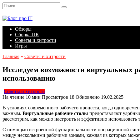
Перейти
Search
к
for:
содержанию
Обзоры
Сборка ПК
Советы и хитрости
Игры
Главная
»
Советы и хитрости
Исследуем возможности виртуальных ра
использованию
Советы и хитрости
На чтение
10 мин
Просмотров
18
Обновлено
19.02.2025
В условиях современного рабочего процесса, когда одновреме
важным.
Виртуальные рабочие столы
предоставляют удобные
рассмотрим, как можно настроить и эффективно использовать 
С помощью встроенной функциональности операционной систе
между несколькими рабочими зонами, каждая из которых может