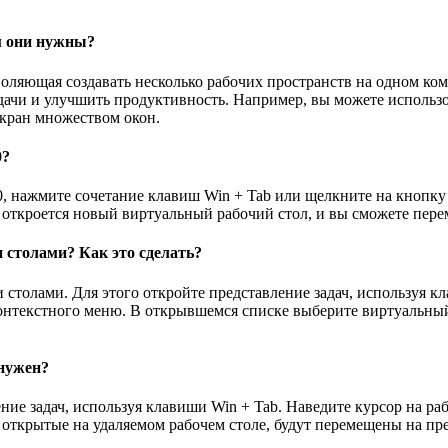
м они нужны?
оляющая создавать несколько рабочих пространств на одном ком
дачи и улучшить продуктивность. Например, вы можете использо
экран множеством окон.
0?
0, нажмите сочетание клавиш Win + Tab или щелкните на кнопку 
 откроется новый виртуальный рабочий стол, и вы сможете пер
столами? Как это сделать?
столами. Для этого откройте представление задач, используя к
нтекстного меню. В открывшемся списке выберите виртуальный 
 нужен?
ие задач, используя клавиши Win + Tab. Наведите курсор на раб
 открытые на удаляемом рабочем столе, будут перемещены на пр