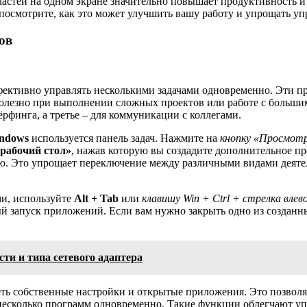
ластей на одном экране значительно повышает продуктивность 
 посмотрите, как это может улучшить вашу работу и упрощать уп
ов
ективно управлять несколькими задачами одновременно. Эти пр
 полезно при выполнении сложных проектов или работе с больш
ёрфинга, а третье – для коммуникации с коллегами.
ndows
используется панель задач. Нажмите на
кнопку «Просмотр
рабочий стол»
, нажав которую вы создадите дополнительное пр
 Это упрощает переключение между различными видами деятельн
и, используйте
Alt + Tab
или
клавишу Win + Ctrl + стрелка влев
й запуск приложений. Если вам нужно закрыть одно из созданны
ти и типа сетевого адаптера
ть собственные настройки и открытые приложения. Это позволя
несколько программ одновременно. Такие функции облегчают уп