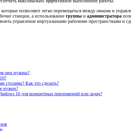
еспечить максимально эффективное выполнение работы.
 которые позволяют легко перемещаться между
окнами
и управл
бочие станции, а использование
группы
и
администратора
позв
освоить управление виртуальными рабочими пространствами и сд
чем они нужны?
10?
и столами? Как это сделать?
не нужен?
Windows 10 для конкретных приложений или задач?
олов
ми