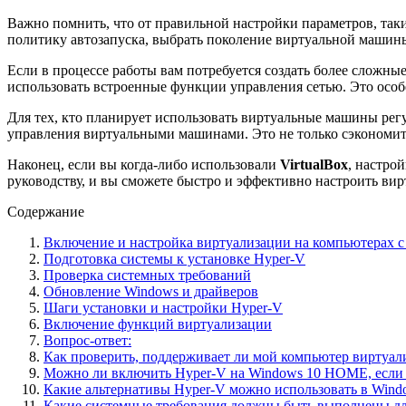
Важно помнить, что от правильной настройки параметров, так
политику автозапуска, выбрать поколение виртуальной машины 
Если в процессе работы вам потребуется создать более сложн
использовать встроенные функции управления сетью. Это осо
Для тех, кто планирует использовать виртуальные машины рег
управления виртуальными машинами. Это не только сэкономит 
Наконец, если вы когда-либо использовали
VirtualBox
, настро
руководству, и вы сможете быстро и эффективно настроить ви
Содержание
Включение и настройка виртуализации на компьютерах с
Подготовка системы к установке Hyper-V
Проверка системных требований
Обновление Windows и драйверов
Шаги установки и настройки Hyper-V
Включение функций виртуализации
Вопрос-ответ:
Как проверить, поддерживает ли мой компьютер виртуа
Можно ли включить Hyper-V на Windows 10 HOME, если у
Какие альтернативы Hyper-V можно использовать в Win
Какие системные требования должны быть выполнены для