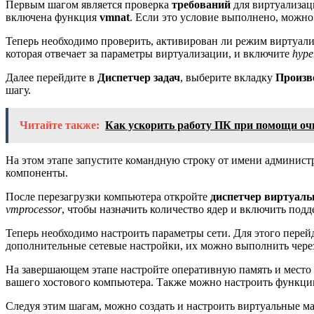
Первым шагом является проверка
требований
для виртуализац
включена функция
vmnat
. Если это условие выполнено, можно
Теперь необходимо проверить, активирован ли режим виртуал
которая отвечает за параметры виртуализации, и включите
hype
Далее перейдите в
Диспетчер задач
, выберите вкладку
Произв
шагу.
Читайте также:
Как ускорить работу ПК при помощи оч
На этом этапе запустите командную строку от имени админис
компоненты.
После перезагрузки компьютера откройте
диспетчер виртуал
vmprocessor
, чтобы назначить количество ядер и включить под
Теперь необходимо настроить параметры сети. Для этого пере
дополнительные сетевые настройки, их можно выполнить чере
На завершающем этапе настройте оперативную память и место 
вашего хостового компьютера. Также можно настроить функц
Следуя этим шагам, можно создать и настроить виртуальные 