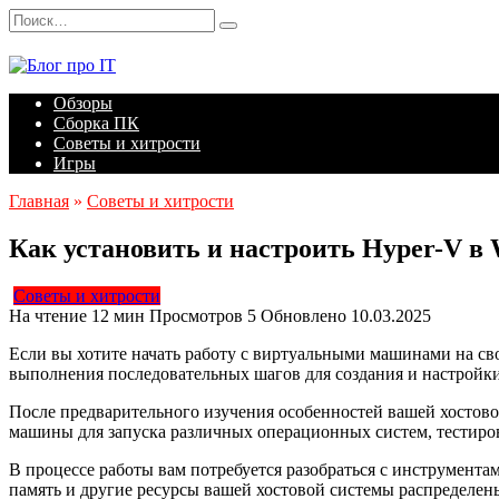
Перейти
Search
к
for:
содержанию
Обзоры
Сборка ПК
Советы и хитрости
Игры
Главная
»
Советы и хитрости
Как установить и настроить Hyper-V в
Советы и хитрости
На чтение
12 мин
Просмотров
5
Обновлено
10.03.2025
Если вы хотите начать работу с виртуальными машинами на свое
выполнения последовательных шагов для создания и настройки
После предварительного изучения особенностей вашей хостов
машины для запуска различных операционных систем, тестиро
В процессе работы вам потребуется разобраться с инструмента
память и другие ресурсы вашей хостовой системы распределен