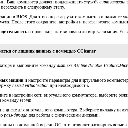
ии. Ваш компьютер должен поддерживать
службу виртуализаци
 переходить к следующему этапу.
изации в
BIOS
. Для этого перезагрузите компьютер и нажмите ук
r-vtxt
. После этого сохраните настройки и перезагрузите компьют
одительность
и проверьте, активирована ли виртуализация. Ес
истки от лишних данных с помощью CCleaner
тратора и выполните команду
dism.exe /Online /Enable-Feature:Micr
ьных машин
и настройте параметры для виртуального компьюте
держку
nested virtualization
при необходимости.
йдите в настройки сети виртуального коммутатора, выберите ре
з команду
set-vm
.
на диске для виртуального компьютера. Выберите вкладку памят
ию
pass-through
для работы с физическими дисками.
машины на домашней версии ОС, что позволит расширить возмо