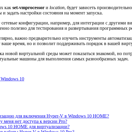
их как
set-vmprocessor
и
location
, будет зависеть производитель
и задать настройки состояния на момент запуска.
ые сетевые конфигурации, например, для интеграции с другими
бенно полезно для тестирования и развертывания программных 
улярно, важно предварительно изучить инструменты автоматизац
ваше время, но и позволит поддерживать порядок в вашей вирту
йка новой виртуальной среды может показаться знакомой, но по
ртуальные машины для выполнения самых разнообразных задач.
 Windows 10
лизацию для включения Hyper-V в Windows 10 HOME?
 меня нет доступа к версии Pro?
dows 10 HOME для виртуализации?
 работы Hyper-V в Windows 10 Pro?