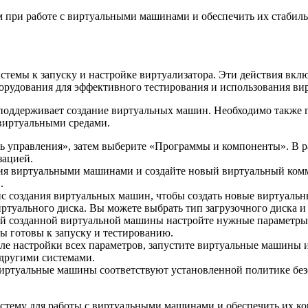
 при работе с виртуальными машинами и обеспечить их стабиль
стемы к запуску и настройке виртуализатора. Эти действия вк
орудования для эффективного тестирования и использования ви
 поддерживает создание виртуальных машин. Необходимо также п
 виртуальными средами.
ь управления», затем выберите «Программы и компоненты». В 
зацией.
ия виртуальными машинами и создайте новый виртуальный ком
.
с создания виртуальных машин, чтобы создать новые виртуальн
иртуального диска. Вы можете выбрать тип загрузочного диска 
й созданной виртуальной машины настройте нужные параметры. 
ы готовы к запуску и тестированию.
е настройки всех параметров, запустите виртуальные машины и 
другими системами.
виртуальные машины соответствуют установленной политике без
истему для работы с виртуальными машинами и обеспечить их к