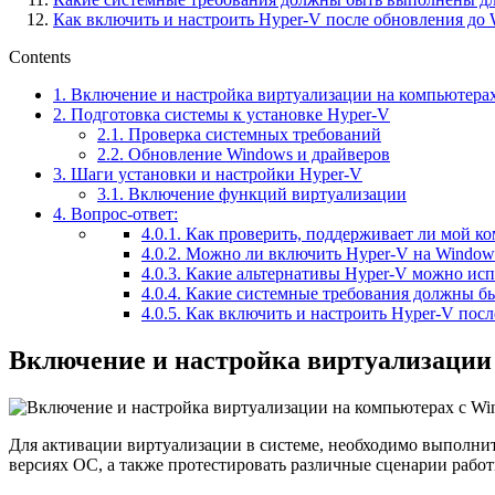
Как включить и настроить Hyper-V после обновления до 
Contents
1.
Включение и настройка виртуализации на компьютерах
2.
Подготовка системы к установке Hyper-V
2.1.
Проверка системных требований
2.2.
Обновление Windows и драйверов
3.
Шаги установки и настройки Hyper-V
3.1.
Включение функций виртуализации
4.
Вопрос-ответ:
4.0.1.
Как проверить, поддерживает ли мой к
4.0.2.
Можно ли включить Hyper-V на Windows 
4.0.3.
Какие альтернативы Hyper-V можно исп
4.0.4.
Какие системные требования должны бы
4.0.5.
Как включить и настроить Hyper-V посл
Включение и настройка виртуализации 
Для активации виртуализации в системе, необходимо выполни
версиях ОС, а также протестировать различные сценарии работ