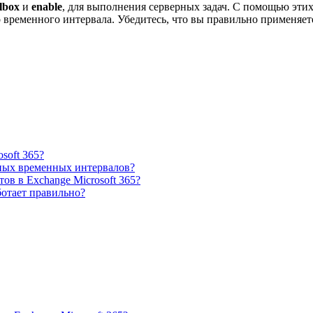
lbox
и
enable
, для выполнения серверных задач. С помощью эти
о временного интервала. Убедитесь, что вы правильно применяе
soft 365?
азных временных интервалов?
ов в Exchange Microsoft 365?
аботает правильно?