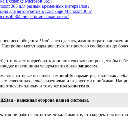
е Exchange Microsoft 365?
rosoft 365 для разных временных интервалов?
ны для автоответов в Exchange Microsoft 365?
icrosoft 365 не работает правильно?
 внешнего общения. Чтобы это сделать, администратор должен и
. Настройки могут варьироваться от простого сообщения до бол
ей, это может потребовать дополнительных настроек, чтобы из
риводят к излишним уведомлениям или
запросам
.
команды, которые позволят вам
modify
параметры, такие как
endti
лем, связанных с
null
значениями или другими ошибками. Наприм
жно отвечать одному и тому же
пользователю
.
il2Ban - надежная оборона вашей системы.
тивной работы автоответчика. Помните, что корректная настро