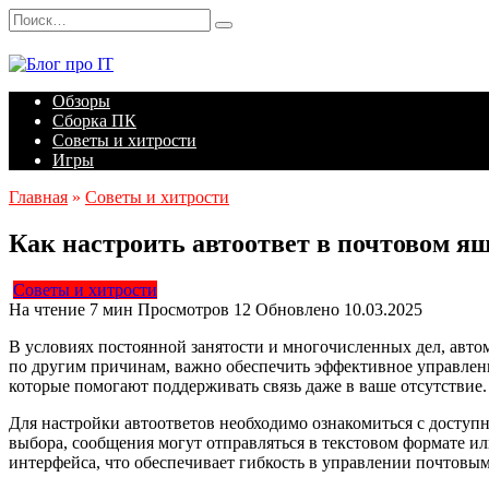
Перейти
Search
к
for:
содержанию
Обзоры
Сборка ПК
Советы и хитрости
Игры
Главная
»
Советы и хитрости
Как настроить автоответ в почтовом я
Советы и хитрости
На чтение
7 мин
Просмотров
12
Обновлено
10.03.2025
В условиях постоянной занятости и многочисленных дел, автом
по другим причинам, важно обеспечить эффективное управлени
которые помогают поддерживать связь даже в ваше отсутствие.
Для настройки автоответов необходимо ознакомиться с доступ
выбора, сообщения могут отправляться в текстовом формате и
интерфейса, что обеспечивает гибкость в управлении почтовы