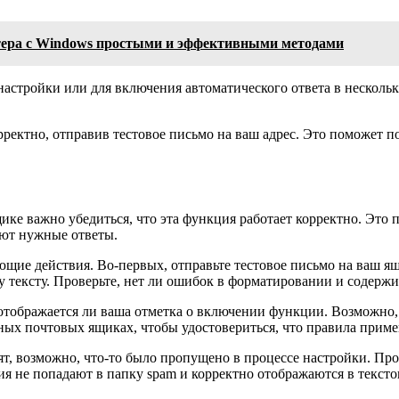
тера с Windows простыми и эффективными методами
ой настройки или для включения автоматического ответа в неск
орректно, отправив тестовое письмо на ваш адрес. Это поможет 
ке важно убедиться, что эта функция работает корректно. Это 
ают нужные ответы.
ющие действия. Во-первых, отправьте тестовое письмо на ваш ящ
му тексту. Проверьте, нет ли ошибок в форматировании и соде
 отображается ли ваша отметка о включении функции. Возможно, 
ных почтовых ящиках, чтобы удостовериться, что правила прим
т, возможно, что-то было пропущено в процессе настройки. Пр
ия не попадают в папку spam и корректно отображаются в текст