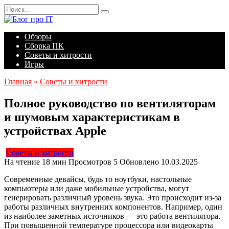
Перейти
Search
к
for:
содержанию
Обзоры
Сборка ПК
Советы и хитрости
Игры
Главная
»
Советы и хитрости
Полное руководство по вентиляторам
и шумовым характеристикам в
устройствах Apple
Советы и хитрости
На чтение
18 мин
Просмотров
5
Обновлено
10.03.2025
Современные девайсы, будь то ноутбуки, настольные
компьютеры или даже мобильные устройства, могут
генерировать различный уровень звука. Это происходит из-за
работы различных внутренних компонентов. Например, один
из наиболее заметных источников — это работа вентилятора.
При повышенной температуре процессора или видеокарты