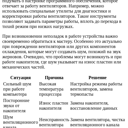
подумать о настройке программного обеспечения, которое
отвечает за работу вентиляторов. Например, можно
использовать специальные утилиты для диагностики и
корректировки работы вентиляторов. Такие инструменты
позволяют задавать параметры работы, вплоть до перехода в
тихий режим при низких нагрузках.
При возникновении неполадок в работе устройства важно
своевременно обратиться к мастеру. Особенно это актуально
при повреждении вентиляторов или других компонентов
охлаждения, которые могут создавать шум, похожий на звук
жерновов. Очевидно, что проблемы могут возникнуть и при
работе накопителя, где шум указывает на износ пластин или
механических частей.
Ситуация
Причина
Решение
Сильный шум
Высокая
Настройка режима работы
при работе
температура
вентиляторов, замена
компьютера
процессора
термопасты
Посторонние
Износ пластин
Замена накопителя,
звуки от
накопителя
восстановление данных
накопителя
Шум
Неисправность
Замена вентилятора, чистка
вентиляционного
вентилятора
вентиляционного канала
канала