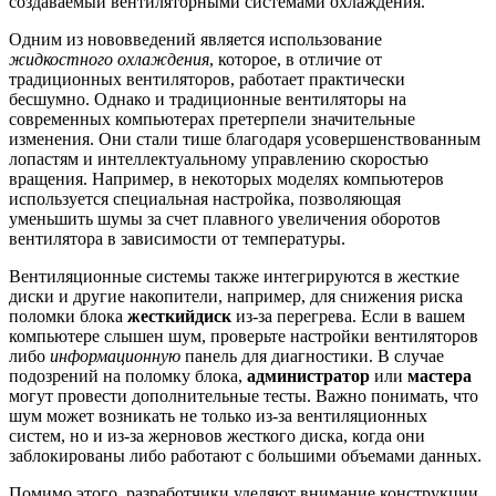
создаваемый вентиляторными системами охлаждения.
Одним из нововведений является использование
жидкостного охлаждения
, которое, в отличие от
традиционных вентиляторов, работает практически
бесшумно. Однако и традиционные вентиляторы на
современных компьютерах претерпели значительные
изменения. Они стали тише благодаря усовершенствованным
лопастям и интеллектуальному управлению скоростью
вращения. Например, в некоторых моделях компьютеров
используется специальная настройка, позволяющая
уменьшить шумы за счет плавного увеличения оборотов
вентилятора в зависимости от температуры.
Вентиляционные системы также интегрируются в жесткие
диски и другие накопители, например, для снижения риска
поломки блока
жесткийдиск
из-за перегрева. Если в вашем
компьютере слышен шум, проверьте настройки вентиляторов
либо
информационную
панель для диагностики. В случае
подозрений на поломку блока,
администратор
или
мастера
могут провести дополнительные тесты. Важно понимать, что
шум может возникать не только из-за вентиляционных
систем, но и из-за жерновов жесткого диска, когда они
заблокированы либо работают с большими объемами данных.
Помимо этого, разработчики уделяют внимание конструкции