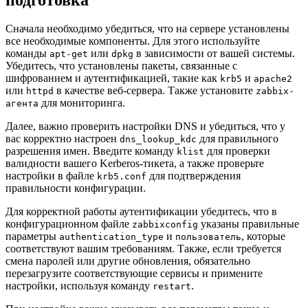
Сначала необходимо убедиться, что на сервере установлены
все необходимые компоненты. Для этого используйте
команды
или
в зависимости от вашей системы.
apt-get
dpkg
Убедитесь, что установлены пакеты, связанные с
шифрованием и аутентификацией, такие как
и
krb5
apache2
или
в качестве веб-сервера. Также установите
httpd
zabbix-
для мониторинга.
агента
Далее, важно проверить настройки DNS и убедиться, что у
вас корректно настроен
для правильного
dns_lookup_kdc
разрешения имен. Введите команду
для проверки
klist
валидности вашего Kerberos-тикета, а также проверьте
настройки в файле
для подтверждения
krb5.conf
правильности конфигурации.
Для корректной работы аутентификации убедитесь, что в
конфигурационном файле
указаны правильные
zabbixconfig
параметры
и
, которые
authentication_type
пользователь
соответствуют вашим требованиям. Также, если требуется
смена паролей или другие обновления, обязательно
перезагрузите соответствующие сервисы и примените
настройки, используя команду
.
restart