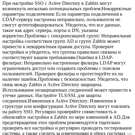
При настройке SSO с Active Directory в Zabbix могут
возникнуть несколько потенциальных проблем:Некорректные
параметры подключения: Если параметры подключения к
LDAP-серверу настроены неправильно, пользователи не
смогут аутентифицироваться. Убедитесь, что все данные,
такие как адрес сервера, порты и DN, указаны
корректно.Проблемы с синхронизацией групп: Неправильная
настройка соответствия групп AD и групп Zabbix может
привести к некорректным правам доступа. Проверьте
настройки и убедитесь, что группы правильно связаны и
соответствуют вашим требованиям.Ошибки в LDAP-
фильтрах: Неправильно настроенные фильтры LDAP могут
ограничивать доступ или создавать проблемы с поиском
пользователей. Проверьте фильтры и протестируйте их на
наличие ошибок.Проблемы с безопасностью: Убедитесь, что
связь между Zabbix и Active Directory защищена.
Использование незащищенных соединений может привести к
утечке данных. Настройте TLS/SSL для защиты
соединения.Изменения в Active Directory: Изменения в
структуре или конфигурации Active Directory могут повлиять
на работу SSO. Регулярно проверяйте совместимость и
обновляйте настройки в Zabbix по мере изменений в AD.Для
предотвращения этих проблем рекомендуется тщательно
проверять все настройки и регулярно проводить тестирование
системы, а также следить за изменениями в обеих системах —