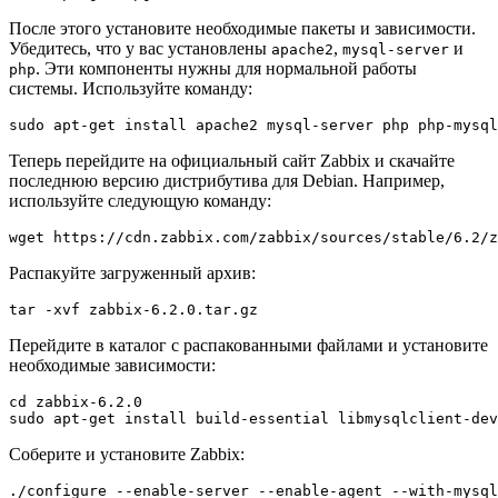
После этого установите необходимые пакеты и зависимости.
Убедитесь, что у вас установлены
,
и
apache2
mysql-server
. Эти компоненты нужны для нормальной работы
php
системы. Используйте команду:
sudo apt-get install apache2 mysql-server php php-mysql
Теперь перейдите на официальный сайт Zabbix и скачайте
последнюю версию дистрибутива для Debian. Например,
используйте следующую команду:
wget https://cdn.zabbix.com/zabbix/sources/stable/6.2/z
Распакуйте загруженный архив:
tar -xvf zabbix-6.2.0.tar.gz
Перейдите в каталог с распакованными файлами и установите
необходимые зависимости:
cd zabbix-6.2.0

sudo apt-get install build-essential libmysqlclient-dev
Соберите и установите Zabbix:
./configure --enable-server --enable-agent --with-mysql