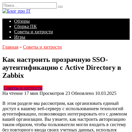
Перейти
Search
к
for:
содержанию
Обзоры
Сборка ПК
Советы и хитрости
Игры
Главная
»
Советы и хитрости
Как настроить прозрачную SSO-
аутентификацию с Active Directory в
Zabbix
Советы и хитрости
На чтение
17 мин
Просмотров
23
Обновлено
10.03.2025
В этом разделе мы рассмотрим, как организовать единый
доступ к вашему веб-серверу с использованием технологий
аутентификации, позволяющих интегрировать его с доменом
вашей организации. Вы узнаете, как настроить авторизацию
таким образом, чтобы пользователи могли входить в систему
без повторного ввода своих учетных данных, используя