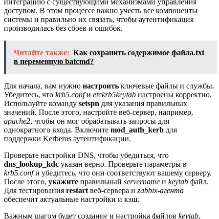
интеграцию с существующими механизмами управления
доступом. В этом процессе важно учесть все компоненты
системы и правильно их связать, чтобы аутентификация
производилась без сбоев и ошибок.
Читайте также:
Как сохранить содержимое файла.txt
в переменную batcmd?
Для начала, вам нужно
настроить
ключевые файлы и службы.
Убедитесь, что
krb5.conf
и
etckrb5keytab
настроены корректно.
Используйте команду
setspn
для указания правильных
значений. После этого, настройте веб-сервер, например,
apache2
, чтобы он мог обрабатывать запросы для
однократного входа. Включите
mod_auth_kerb
для
поддержки Kerberos аутентификации.
Проверьте настройки DNS, чтобы убедиться, что
dns_lookup_kdc
указан верно. Проверьте параметры в
krb5.conf
и убедитесь, что они соответствуют вашему серверу.
После этого,
укажите
правильный
servername
и
keytab
файл.
Для тестирования
restart
веб-сервера и
zabbix-агента
обеспечит актуальные настройки и кэш.
Важным шагом будет создание и настройка файлов
keytab
,