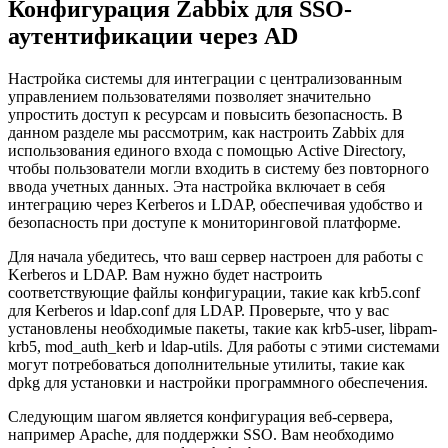
Конфигурация Zabbix для SSO-
аутентификации через AD
Настройка системы для интеграции с централизованным
управлением пользователями позволяет значительно
упростить доступ к ресурсам и повысить безопасность. В
данном разделе мы рассмотрим, как настроить Zabbix для
использования единого входа с помощью Active Directory,
чтобы пользователи могли входить в систему без повторного
ввода учетных данных. Эта настройка включает в себя
интеграцию через Kerberos и LDAP, обеспечивая удобство и
безопасность при доступе к мониторинговой платформе.
Для начала убедитесь, что ваш сервер настроен для работы с
Kerberos и LDAP. Вам нужно будет настроить
соответствующие файлы конфигурации, такие как krb5.conf
для Kerberos и ldap.conf для LDAP. Проверьте, что у вас
установлены необходимые пакеты, такие как krb5-user, libpam-
krb5, mod_auth_kerb и ldap-utils. Для работы с этими системами
могут потребоваться дополнительные утилиты, такие как
dpkg для установки и настройки программного обеспечения.
Следующим шагом является конфигурация веб-сервера,
например Apache, для поддержки SSO. Вам необходимо