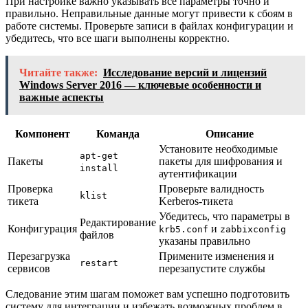
При настройке важно указывать все параметры точно и
правильно. Неправильные данные могут привести к сбоям в
работе системы. Проверьте записи в файлах конфигурации и
убедитесь, что все шаги выполнены корректно.
Читайте также:
Исследование версий и лицензий
Windows Server 2016 — ключевые особенности и
важные аспекты
Компонент
Команда
Описание
Установите необходимые
apt-get
Пакеты
пакеты для шифрования и
install
аутентификации
Проверка
Проверьте валидность
klist
тикета
Kerberos-тикета
Убедитесь, что параметры в
Редактирование
Конфигурация
и
krb5.conf
zabbixconfig
файлов
указаны правильно
Перезагрузка
Примените изменения и
restart
сервисов
перезапустите службы
Следование этим шагам поможет вам успешно подготовить
систему для интеграции и избежать возможных проблем в