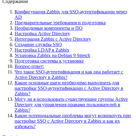
Содержание
Конфигурация Zabbix для SSO-аутентификации через
AD
Предварительные требования и подготовка
Необходимые компоненты и ПО
Настройка Active Directory
Интеграция Zabbix с Active Directory
Создание службы SSO
Настройка LDAP в Zabbix
Установка Zabbix на Debian 9 Stretch
Подготовка системы к установке
Вопрос-ответ:
Что такое SSO-аутентификация и как она работает с
Active Directory в Zabbix?
Какие основные шаги необходимо выполнить для
настройки SSO-аутентификации с Active Directory в
Zabbix?
Могу ли я использовать существующие группы Active
Directory для управления правами пользователей в
Zabbix?
Какие потенциальные проблемы могут возникнуть при
настройке SSO с Active Directory в Zabbix и как их
избежать?