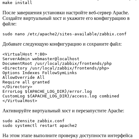
make install
После завершения установки настройте веб-сервер Apache.
Создайте виртуальный хост и укажите его конфигурацию в
файле:
sudo nano /etc/apache2/sites-available/zabbix.conf
Добавьте следующую конфигурацию и сохраните файл:
<VirtualHost *:80>

ServerAdmin webmaster@localhost

DocumentRoot /usr/local/zabbix/frontends/php

<Directory /usr/local/zabbix/frontends/php>

Options Indexes FollowSymLinks

AllowOverride All

Require all granted

</Directory>

ErrorLog ${APACHE_LOG_DIR}/error.log

CustomLog ${APACHE_LOG_DIR}/access.log combined

</VirtualHost>
Активируйте виртуальный хост и перезапустите Apache:
sudo a2ensite zabbix.conf

sudo systemctl restart apache2
На этом этапе выполните проверку доступности интерфейса