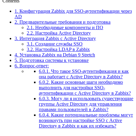
Contents
1.
Конфигурация Zabbix для SSO-аутентификации через
AD
2.
Предварительные требования и подготовка
2.1.
Необходимые компоненты и ПО
2.2.
Настройка Active Directory
3.
Интеграция Zabbix с Active Directory
3.1.
Создание службы SSO
3.2.
Настройка LDAP в Zabbix
4.
Установка Zabbix на Debian 9 Stretch
5.
Подготовка системы к установке
6.
Вопрос-ответ:
6.0.1.
Что такое SSO-аутентификация и как
она работает с Active Directory в Zabbix?
6.0.2.
Какие основные шаги необходимо
выполнить для настройки SSO-
аутентификации с Active Directory в Zabbix?
6.0.3.
Могу ли я использовать существующие
группы Active Directory для управления
правами пользователей в Zabbix?
6.0.4.
Какие потенциальные проблемы могут
возникнуть при настройке SSO с Active
Directory в Zabbix и как их избежать?