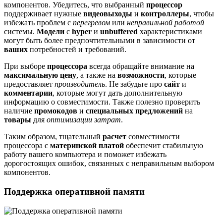
компонентов. Убедитесь, что выбранный
процессор
поддерживает нужные
видеовыходы
и
контроллеры
, чтобы
избежать проблем с
перегревом
или
неправильной работой
системы.
Модели
с
hyper
и
unbuffered
характеристиками
могут быть более предпочтительными в зависимости от
ваших
потребностей и требований.
При выборе
процессора
всегда обращайте внимание на
максимальную
цену
, а также на
возможности
, которые
предоставляет
производитель
. Не забудьте про
сайт
и
комментарии
, которые могут дать дополнительную
информацию о совместимости. Также полезно проверить
наличие
промокодов
и
специальных предложений
на
товары
для
оптимизации затрат
.
Таким образом, тщательный
расчет
совместимости
процессора с
материнской
платой
обеспечит стабильную
работу вашего компьютера и поможет избежать
дорогостоящих ошибок, связанных с неправильным выбором
компонентов.
Поддержка оперативной памяти