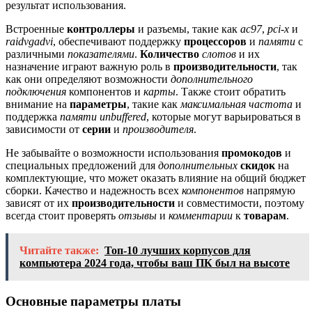
результат использования.
Встроенные
контроллеры
и разъемы, такие как
ac97
,
pci-x
и
raidvgadvi
, обеспечивают поддержку
процессоров
и
памяти
с
различными
показателями
.
Количество
слотов
и их
назначение играют важную роль в
производительности
, так
как они определяют возможности
дополнительного
подключения
компонентов и
карты
. Также стоит обратить
внимание на
параметры
, такие как
максимальная частота
и
поддержка
памяти unbuffered
, которые могут варьироваться в
зависимости от
серии
и
производителя
.
Не забывайте о возможности использования
промокодов
и
специальных предложений для
дополнительных
скидок
на
комплектующие, что может оказать влияние на общий бюджет
сборки. Качество и надежность всех
компонентов
напрямую
зависят от их
производительности
и совместимости, поэтому
всегда стоит проверять
отзывы
и
комментарии
к
товарам
.
Читайте также:
Топ-10 лучших корпусов для
компьютера 2024 года, чтобы ваш ПК был на высоте
Основные параметры платы