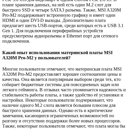
плане хранения данных, на ней есть один M.2 слот для
быстрого SSD и четыре SATA3 разъема. Также, MSI A320M
Pro-M2 поддерживает встроенную графику и имеет один
HDMI и один DVI-D выходы. Дополнительно плата
предлагает шесть USB-портов, среди которых есть и USB 3.1
Gen 1. Для подключения периферийных устройств
предусмотрены аудиоразъемы и Ethernet порт для сетевого
подключения.
Какой опыт использования материнской платы MSI
A320M Pro-M2 у пользователей?
Многие пользователи отмечают, что материнская плата MSI
A320M Pro-M2 предоставляет хорошее соотношение цены и
качества. Она является популярным выбором среди тех, кто
собирает бюджетные системы для повседневных задач или
легкого гейминга. В отзывах часто упоминается надежность и
стабильность работы платы, а также удобство её установки и
настройки. Некоторые пользователи подчеркивают, что
наличие одного M.2 слота является большим плюсом для
быстрого хранения данных. Однако есть и критические
замечания, касающиеся ограниченных возможностей по
разгону и отсутствии поддержки более новых процессоров.
Также, некоторые пользователи отмечают, что плата могла бы