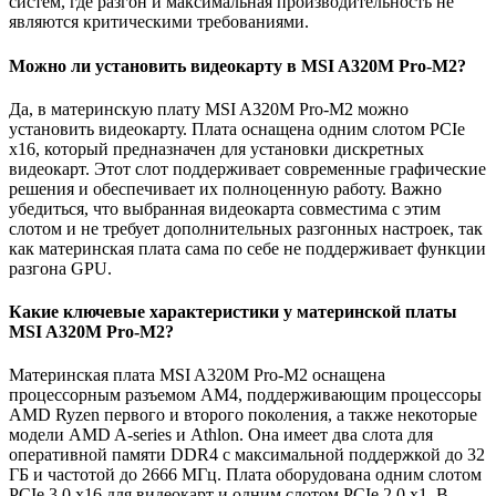
систем, где разгон и максимальная производительность не
являются критическими требованиями.
Можно ли установить видеокарту в MSI A320M Pro-M2?
Да, в материнскую плату MSI A320M Pro-M2 можно
установить видеокарту. Плата оснащена одним слотом PCIe
x16, который предназначен для установки дискретных
видеокарт. Этот слот поддерживает современные графические
решения и обеспечивает их полноценную работу. Важно
убедиться, что выбранная видеокарта совместима с этим
слотом и не требует дополнительных разгонных настроек, так
как материнская плата сама по себе не поддерживает функции
разгона GPU.
Какие ключевые характеристики у материнской платы
MSI A320M Pro-M2?
Материнская плата MSI A320M Pro-M2 оснащена
процессорным разъемом AM4, поддерживающим процессоры
AMD Ryzen первого и второго поколения, а также некоторые
модели AMD A-series и Athlon. Она имеет два слота для
оперативной памяти DDR4 с максимальной поддержкой до 32
ГБ и частотой до 2666 МГц. Плата оборудована одним слотом
PCIe 3.0 x16 для видеокарт и одним слотом PCIe 2.0 x1. В