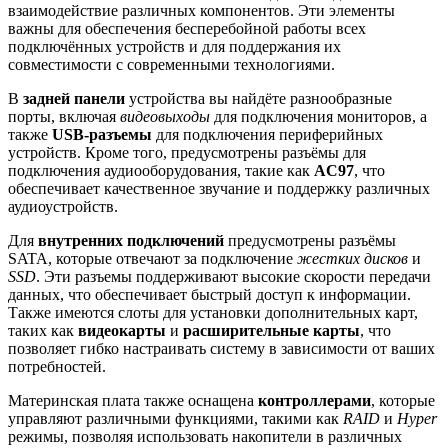
взаимодействие различных компонентов. Эти элементы
важны для обеспечения бесперебойной работы всех
подключённых устройств и для поддержания их
совместимости с современными технологиями.
В
задней панели
устройства вы найдёте разнообразные
порты, включая
видеовыходы
для подключения мониторов, а
также
USB-разъемы
для подключения периферийных
устройств. Кроме того, предусмотрены разъёмы для
подключения аудиооборудования, такие как
AC97
, что
обеспечивает качественное звучание и поддержку различных
аудиоустройств.
Для
внутренних подключений
предусмотрены разъёмы
SATA, которые отвечают за подключение
жестких дисков
и
SSD
. Эти разъемы поддерживают высокие скорости передачи
данных, что обеспечивает быстрый доступ к информации.
Также имеются слоты для установки дополнительных карт,
таких как
видеокарты
и
расширительные карты
, что
позволяет гибко настраивать систему в зависимости от ваших
потребностей.
Материнская плата также оснащена
контроллерами
, которые
управляют различными функциями, такими как
RAID
и
Hyper
режимы, позволяя использовать накопители в различных