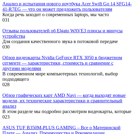
Анализ и испытания нового ноутбука Acer Swift Go 14 SFG14-
41-R7EG — что он может предложить пользователям
Когда речь заходит о современных laptops, мы часто
0
31
Отзывы пользователей об Elgato WAVE3 плюсы и минусы
устройства
Для создания качественного звука в потоковой передаче
0
30
Обзор видеокарты Nvidia GeForce RTX 3050 в бюджетном
сегменте — характеристики, стоимость и сравнение с
другими моделями
В современном мире компьютерных технологий, выбор
подходящего
0
28
Обзор графических карт AMD Navi — когда выходят новые
модели, их технические характеристики и сравнительный
анализ
В этом разделе мы подробно рассмотрим видеокарты, которые
0
23
ASUS TUF B350M-PLUS GAMING – Все о Материнской
Плате — Анализ, Преимущества и Рекомендации