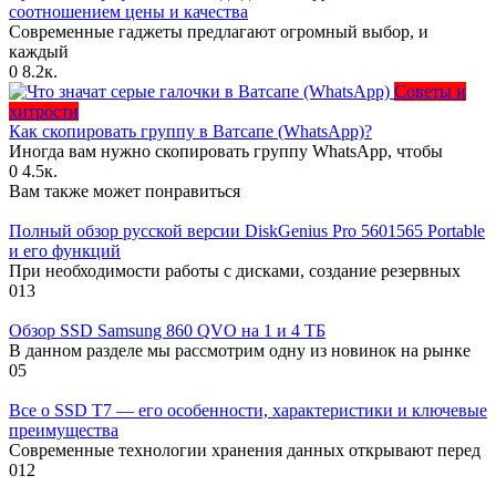
соотношением цены и качества
Современные гаджеты предлагают огромный выбор, и
каждый
0
8.2к.
Советы и
хитрости
Как скопировать группу в Ватсапе (WhatsApp)?
Иногда вам нужно скопировать группу WhatsApp, чтобы
0
4.5к.
Вам также может понравиться
Полный обзор русской версии DiskGenius Pro 5601565 Portable
и его функций
При необходимости работы с дисками, создание резервных
0
13
Обзор SSD Samsung 860 QVO на 1 и 4 ТБ
В данном разделе мы рассмотрим одну из новинок на рынке
0
5
Все о SSD T7 — его особенности, характеристики и ключевые
преимущества
Современные технологии хранения данных открывают перед
0
12