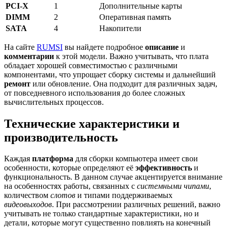
PCI-X
1
Дополнительные карты
DIMM
2
Оперативная память
SATA
4
Накопители
На сайте
RUMSI
вы найдете подробное
описание
и
комментарии
к этой модели. Важно учитывать, что плата
обладает хорошей совместимостью с различными
компонентами, что упрощает сборку системы и дальнейший
ремонт
или обновление. Она подходит для различных задач,
от повседневного использования до более сложных
вычислительных процессов.
Технические характеристики и
производительность
Каждая
платформа
для сборки компьютера имеет свои
особенности, которые определяют её
эффективность
и
функциональность. В данном случае акцентируется внимание
на особенностях работы, связанных с
системными чипами
,
количеством
слотов
и типами поддерживаемых
видеовыходов
. При рассмотрении различных решений, важно
учитывать не только стандартные характеристики, но и
детали, которые могут существенно повлиять на конечный