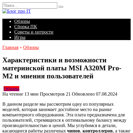
Перейти
Search
к
for:
содержанию
Обзоры
Сборка ПК
Советы и хитрости
Игры
Главная
»
Обзоры
Характеристики и возможности
материнской платы MSI A320M Pro-
M2 и мнения пользователей
Обзоры
На чтение
13 мин
Просмотров
21
Обновлено
07.08.2024
В данном разделе мы рассмотрим одну из популярных
моделей, которая занимает достойное место на рынке
компьютерного оборудования. Эта плата предназначена для
пользователей, стремящихся к оптимальному балансу между
производительностью и ценой. Мы углубимся в детали,
касающиеся работы различных
чипов
,
контроллеров
, а также