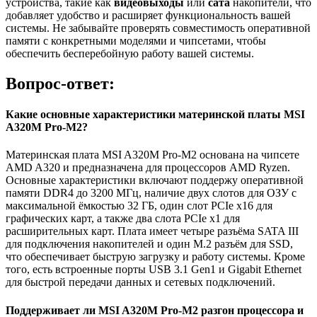
устройства, такие как
видеовыходы
или
сата
накопители, что
добавляет удобство и расширяет функциональность вашей
системы. Не забывайте проверять совместимость оперативной
памяти с конкретными моделями и чипсетами, чтобы
обеспечить бесперебойную работу вашей системы.
Вопрос-ответ:
Какие основные характеристики материнской платы MSI
A320M Pro-M2?
Материнская плата MSI A320M Pro-M2 основана на чипсете
AMD A320 и предназначена для процессоров AMD Ryzen.
Основные характеристики включают поддержу оперативной
памяти DDR4 до 3200 МГц, наличие двух слотов для ОЗУ с
максимальной ёмкостью 32 ГБ, один слот PCIe x16 для
графических карт, а также два слота PCIe x1 для
расширительных карт. Плата имеет четыре разъёма SATA III
для подключения накопителей и один M.2 разъём для SSD,
что обеспечивает быструю загрузку и работу системы. Кроме
того, есть встроенные порты USB 3.1 Gen1 и Gigabit Ethernet
для быстрой передачи данных и сетевых подключений.
Поддерживает ли MSI A320M Pro-M2 разгон процессора и