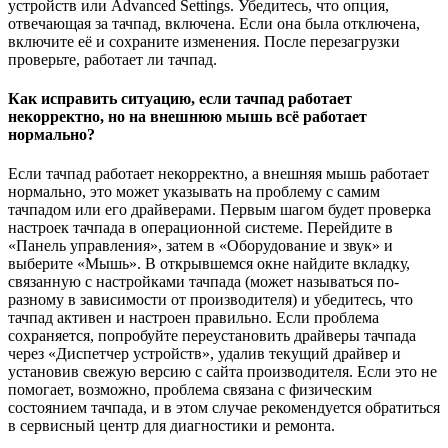
устройств или Advanced Settings. Убедитесь, что опция,
отвечающая за тачпад, включена. Если она была отключена,
включите её и сохраните изменения. После перезагрузки
проверьте, работает ли тачпад.
Как исправить ситуацию, если тачпад работает
некорректно, но на внешнюю мышь всё работает
нормально?
Если тачпад работает некорректно, а внешняя мышь работает
нормально, это может указывать на проблему с самим
тачпадом или его драйверами. Первым шагом будет проверка
настроек тачпада в операционной системе. Перейдите в
«Панель управления», затем в «Оборудование и звук» и
выберите «Мышь». В открывшемся окне найдите вкладку,
связанную с настройками тачпада (может называться по-
разному в зависимости от производителя) и убедитесь, что
тачпад активен и настроен правильно. Если проблема
сохраняется, попробуйте переустановить драйверы тачпада
через «Диспетчер устройств», удалив текущий драйвер и
установив свежую версию с сайта производителя. Если это не
помогает, возможно, проблема связана с физическим
состоянием тачпада, и в этом случае рекомендуется обратиться
в сервисный центр для диагностики и ремонта.