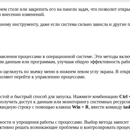
ем столе или закрепить его на панели задач, что позволит откр
ри внесении изменений.
ному инструменту, даже если система сильно зависла и другие 
равления процессами в операционной системе. Эти методы вклю
ым данным или программам, улучшая общую эффективность рабо
о щелкнуть по значку меню в нижнем левом углу экрана. В отк
зволяют перейти к управлению процессами.
стой и быстрый способ для запуска. Нажмите комбинацию
Ctrl 
 получить доступ к данным или мониторингу системных ресурсов
мандную строку с помощью клавиш
Win + R
, ввести команду
ta
ости и упрощения работы с процессами. Выбор метода зависит 
ктивно решать возникающие проблемы и контролировать процесс