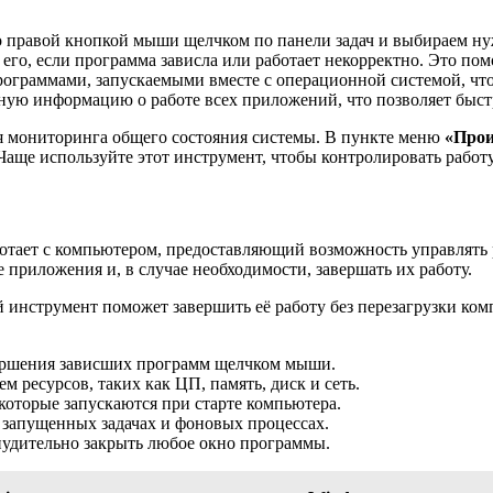
о правой кнопкой мыши щелчком по панели задач и выбираем н
го, если программа зависла или работает некорректно. Это пом
ограммами, запускаемыми вместе с операционной системой, что 
ную информацию о работе всех приложений, что позволяет быст
для мониторинга общего состояния системы. В пункте меню
«Прои
 Чаще используйте этот инструмент, чтобы контролировать работ
ботает с компьютером, предоставляющий возможность управлят
 приложения и, в случае необходимости, завершать их работу.
й инструмент поможет завершить её работу без перезагрузки ко
вершения зависших программ щелчком мыши.
 ресурсов, таких как ЦП, память, диск и сеть.
которые запускаются при старте компьютера.
 запущенных задачах и фоновых процессах.
нудительно закрыть любое окно программы.