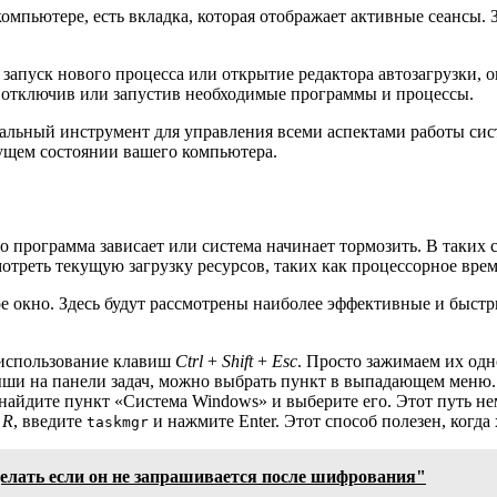
омпьютере, есть вкладка, которая отображает активные сеансы. З
запуск нового процесса или открытие редактора автозагрузки, 
, отключив или запустив необходимые программы и процессы.
сальный инструмент для управления всеми аспектами работы си
ущем состоянии вашего компьютера.
бо программа зависает или система начинает тормозить. В таких
реть текущую загрузку ресурсов, таких как процессорное врем
е окно. Здесь будут рассмотрены наиболее эффективные и быстр
 использование клавиш
Ctrl
+
Shift
+
Esc
. Просто зажимаем их одн
и на панели задач, можно выбрать пункт в выпадающем меню.
найдите пункт «Система Windows» и выберите его. Этот путь не
+
R
, введите
и нажмите Enter. Этот способ полезен, когд
taskmgr
делать если он не запрашивается после шифрования"