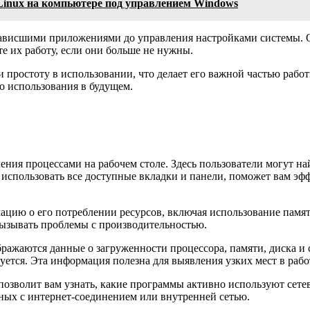
Linux на компьютере под управлением Windows
 зависшими приложениями до управления настройками системы. 
 их работу, если они больше не нужны.
простоту в использовании, что делает его важной частью работ
о использования в будущем.
ния процессами на рабочем столе. Здесь пользователи могут на
 использовать все доступные вкладки и панели, поможет вам эф
ию о его потреблении ресурсов, включая использование памяти 
вызывать проблемы с производительностью.
ражаются данные о загруженности процессора, памяти, диска и 
уется. Эта информация полезна для выявления узких мест в рабо
позволит вам узнать, какие программы активно используют сете
нных с интернет-соединением или внутренней сетью.