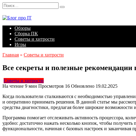
Перейти
Search
к
for:
содержанию
Обзоры
Сборка ПК
Советы и хитрости
Игры
Главная
»
Советы и хитрости
Все секреты и полезные рекомендации 
Советы и хитрости
На чтение
9 мин
Просмотров
16
Обновлено
19.02.2025
Когда пользователи сталкиваются с необходимостью управлени
и оперативно принимать решения. В данной статье мы рассмот
средства диагностики, предлагая более широкие возможности 
Программа помогает отслеживать активность процессора, коли
удобно: достаточно нажать несколько кнопок, чтобы получить 
функциональности, начиная с базовых настроек и заканчивая