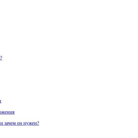
?
и
ложения
 и зачем он нужен?