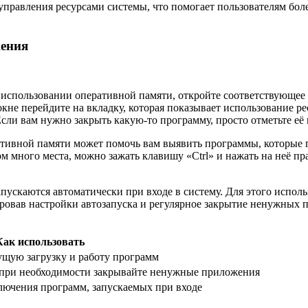
управления ресурсами системы, что помогает пользователям бол
жения
 использовании оперативной памяти, откройте соответствующее
не перейдите на вкладку, которая показывает использование р
Если вам нужно закрыть какую-то программу, просто отметьте е
ативной памяти может помочь вам выявить программы, которые п
ом много места, можно зажать клавишу «Ctrl» и нажать на неё 
запускаются автоматически при входе в систему. Для этого испо
ировав настройки автозапуска и регулярное закрытие ненужных
Как использовать
ущую загрузку и работу программ
и при необходимости закрывайте ненужные приложения
ключения программ, запускаемых при входе