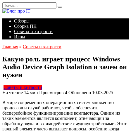
Перейти
Search
к
for:
содержанию
Обзоры
Сборка ПК
Советы и хитрости
Игры
Главная
»
Советы и хитрости
Какую роль играет процесс Windows
Audio Device Graph Isolation и зачем он
нужен
Советы и хитрости
На чтение
14 мин
Просмотров
4
Обновлено
10.03.2025
В мире современных операционных систем множество
процессов и служб работают, чтобы обеспечить
бесперебойное функционирование компьютера. Одним из
таких элементов является компонент, отвечающий за
обработку звука и взаимодействие с аудиоустройствами. Этот
важный элемент часто вызывает вопросы, особенно когда