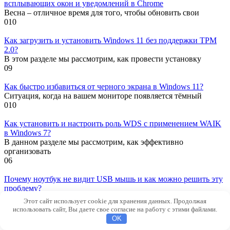
всплывающих окон и уведомлений в Chrome
Весна – отличное время для того, чтобы обновить свои
0
10
Как загрузить и установить Windows 11 без поддержки TPM
2.0?
В этом разделе мы рассмотрим, как провести установку
0
9
Как быстро избавиться от черного экрана в Windows 11?
Ситуация, когда на вашем мониторе появляется тёмный
0
10
Как установить и настроить роль WDS с применением WAIK
в Windows 7?
В данном разделе мы рассмотрим, как эффективно
организовать
0
6
Почему ноутбук не видит USB мышь и как можно решить эту
проблему?
Случается, что подключаемая мышка не работает, и это
Этот сайт использует cookie для хранения данных. Продолжая
0
7
использовать сайт, Вы даете свое согласие на работу с этими файлами.
OK
Как запустить Windows 11 в безопасном режиме?