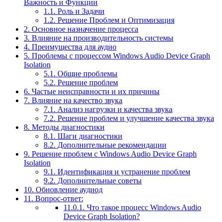
Важность и Функции
1.1.
Роль и Задачи
1.2.
Решение Проблем и Оптимизация
2.
Основное назначение процесса
3.
Влияние на производительность системы
4.
Преимущества для аудио
5.
Проблемы с процессом Windows Audio Device Graph
Isolation
5.1.
Общие проблемы
5.2.
Решение проблем
6.
Частые неисправности и их причины
7.
Влияние на качество звука
7.1.
Анализ нагрузки и качества звука
7.2.
Решение проблем и улучшение качества звука
8.
Методы диагностики
8.1.
Шаги диагностики
8.2.
Дополнительные рекомендации
9.
Решение проблем с Windows Audio Device Graph
Isolation
9.1.
Идентификация и устранение проблем
9.2.
Дополнительные советы
10.
Обновление аудиод
11.
Вопрос-ответ:
11.0.1.
Что такое процесс Windows Audio
Device Graph Isolation?