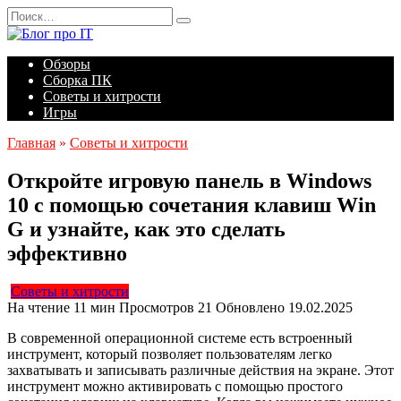
Перейти
Search
к
for:
содержанию
Обзоры
Сборка ПК
Советы и хитрости
Игры
Главная
»
Советы и хитрости
Откройте игровую панель в Windows
10 с помощью сочетания клавиш Win
G и узнайте, как это сделать
эффективно
Советы и хитрости
На чтение
11 мин
Просмотров
21
Обновлено
19.02.2025
В современной операционной системе есть встроенный
инструмент, который позволяет пользователям легко
захватывать и записывать различные действия на экране. Этот
инструмент можно активировать с помощью простого