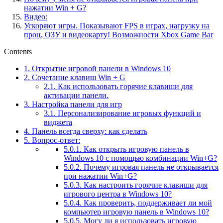
нажатии Win + G?
Видео:
Ускоряют игры. Показывают FPS в играх, нагрузку на
проц, ОЗУ и видеокарту! Возможности Xbox Game Bar
Contents
1.
Открытие игровой панели в Windows 10
2.
Сочетание клавиш Win + G
2.1.
Как использовать горячие клавиши для
активации панели.
3.
Настройка панели для игр
3.1.
Персонализирование игровых функций и
виджета
4.
Панель всегда сверху: как сделать
5.
Вопрос-ответ:
5.0.1.
Как открыть игровую панель в
Windows 10 с помощью комбинации Win+G?
5.0.2.
Почему игровая панель не открывается
при нажатии Win+G?
5.0.3.
Как настроить горячие клавиши для
игрового центра в Windows 10?
5.0.4.
Как проверить, поддерживает ли мой
компьютер игровую панель в Windows 10?
5.0.5.
Могу ли я использовать игровую