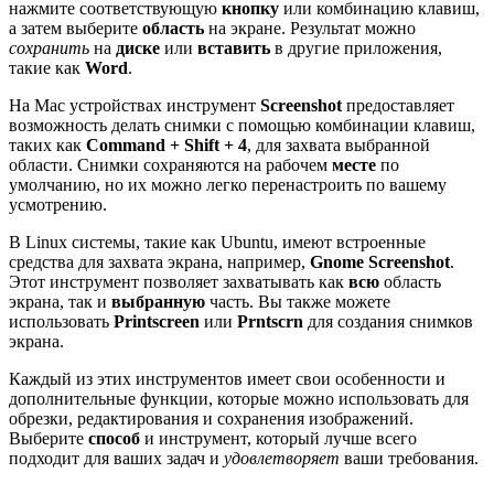
нажмите соответствующую
кнопку
или комбинацию клавиш,
а затем выберите
область
на экране. Результат можно
сохранить
на
диске
или
вставить
в другие приложения,
такие как
Word
.
На Mac устройствах инструмент
Screenshot
предоставляет
возможность делать снимки с помощью комбинации клавиш,
таких как
Command + Shift + 4
, для захвата выбранной
области. Снимки сохраняются на рабочем
месте
по
умолчанию, но их можно легко перенастроить по вашему
усмотрению.
В Linux системы, такие как Ubuntu, имеют встроенные
средства для захвата экрана, например,
Gnome Screenshot
.
Этот инструмент позволяет захватывать как
всю
область
экрана, так и
выбранную
часть. Вы также можете
использовать
Printscreen
или
Prntscrn
для создания снимков
экрана.
Каждый из этих инструментов имеет свои особенности и
дополнительные функции, которые можно использовать для
обрезки, редактирования и сохранения изображений.
Выберите
способ
и инструмент, который лучше всего
подходит для ваших задач и
удовлетворяет
ваши требования.