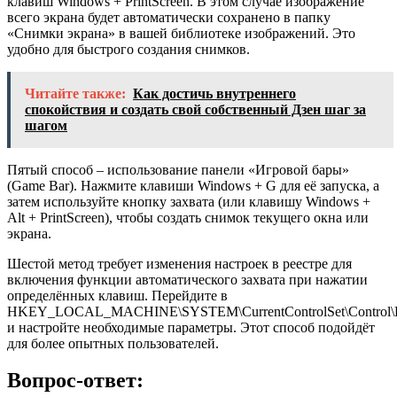
клавиш Windows + PrintScreen. В этом случае изображение
всего экрана будет автоматически сохранено в папку
«Снимки экрана» в вашей библиотеке изображений. Это
удобно для быстрого создания снимков.
Читайте также:
Как достичь внутреннего
спокойствия и создать свой собственный Дзен шаг за
шагом
Пятый способ – использование панели «Игровой бары»
(Game Bar). Нажмите клавиши Windows + G для её запуска, а
затем используйте кнопку захвата (или клавишу Windows +
Alt + PrintScreen), чтобы создать снимок текущего окна или
экрана.
Шестой метод требует изменения настроек в реестре для
включения функции автоматического захвата при нажатии
определённых клавиш. Перейдите в
HKEY_LOCAL_MACHINE\SYSTEM\CurrentControlSet\Control\
и настройте необходимые параметры. Этот способ подойдёт
для более опытных пользователей.
Вопрос-ответ: