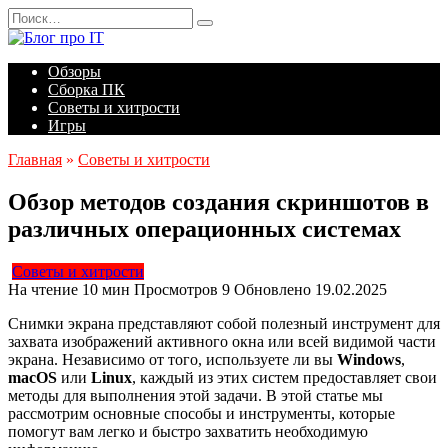
Перейти
Search
к
for:
содержанию
Обзоры
Сборка ПК
Советы и хитрости
Игры
Главная
»
Советы и хитрости
Обзор методов создания скриншотов в
различных операционных системах
Советы и хитрости
На чтение
10 мин
Просмотров
9
Обновлено
19.02.2025
Снимки экрана представляют собой полезный инструмент для
захвата изображений активного окна или всей видимой части
экрана. Независимо от того, используете ли вы
Windows
,
macOS
или
Linux
, каждый из этих систем предоставляет свои
методы для выполнения этой задачи. В этой статье мы
рассмотрим основные способы и инструменты, которые
помогут вам легко и быстро захватить необходимую