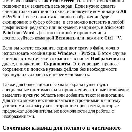
часто обозначается как
Print Screen
. Нажатие этой клавиши
позволит вам захватить весь экран. Если нужно сделать
снимок только активного окна, используйте комбинацию
Alt
+ PrtScn
. После нажатия клавиши изображение будет
скопировано в буфер обмена, и его можно вставить в любой
графический редактор или документ, например, в
Microsoft
Paint
или
Word
. Для этого откройте приложение и
воспользуйтесь командой
Вставить
или нажмите
Ctrl + V
.
Если вы хотите сохранить скриншот сразу в файл, можно
использовать комбинацию
Windows + PrtScn
. В этом случае
снимок автоматически сохранится в папку
Изображения
на
диске, в подкаталог
Скриншоты
. Это упрощает процесс
сохранения и поиска нужных файлов без необходимости
вручную их сохранять и переименовывать.
Также для более гибкого захвата экрана существуют
специальные инструменты и приложения, которые позволяют
выделить нужную область или добавить текст и аннотации.
Для этого можно воспользоваться встроенными в систему
утилитами или загрузить сторонние программы, которые
предложат дополнительные возможности для работы с
изображениями.
Сочетания клавиш для полного и частичного