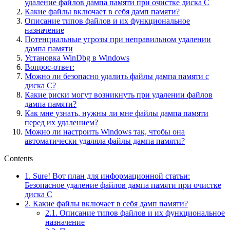
удаление файлов дампа памяти при очистке диска С
Какие файлы включает в себя дамп памяти?
Описание типов файлов и их функциональное
назначение
Потенциальные угрозы при неправильном удалении
дампа памяти
Установка WinDbg в Windows
Вопрос-ответ:
Можно ли безопасно удалить файлы дампа памяти с
диска С?
Какие риски могут возникнуть при удалении файлов
дампа памяти?
Как мне узнать, нужны ли мне файлы дампа памяти
перед их удалением?
Можно ли настроить Windows так, чтобы она
автоматически удаляла файлы дампа памяти?
Contents
1.
Sure! Вот план для информационной статьи:
Безопасное удаление файлов дампа памяти при очистке
диска С
2.
Какие файлы включает в себя дамп памяти?
2.1.
Описание типов файлов и их функциональное
назначение