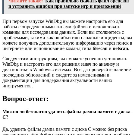
Читайте также:
Как правильно скачать файл opencldll
и устранить ошибки при запуске игр и приложений
При первом запуске WinDbg вы можете настроить его для
работы с определенными типами файлов и использовать
команды для исследования данных. Если вы столкнетесь с
проблемами, такими как ошибки или сложные инциденты, вы
можете получить дополнительную информацию через поиск в
интернете или использование команд типа
filescan
и
netscan
.
Следуя этим инструкциям, вы сможете успешно установить
WinDbg и настроить его для решения задач по анализу и
диагностике в Windows-системах. Всегда проверяйте наличие
последних обновлений и следите за изменениями в
документации для поддержания актуальности ваших
инструментов.
Вопрос-ответ:
Можно ли безопасно удалить файлы дампа памяти с диска
С?
Да, удалить файлы дампа памяти с диска C можно без риска
для системы. Эти файлы создаются для диагностики проблем,