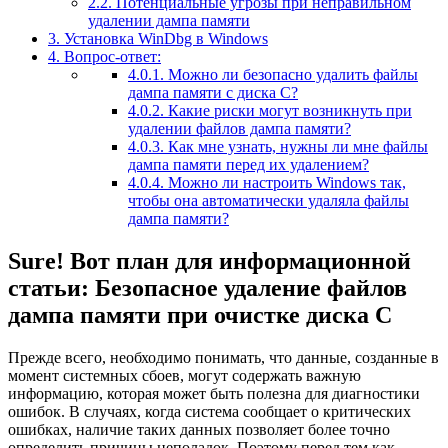
2.2.
Потенциальные угрозы при неправильном
удалении дампа памяти
3.
Установка WinDbg в Windows
4.
Вопрос-ответ:
4.0.1.
Можно ли безопасно удалить файлы
дампа памяти с диска С?
4.0.2.
Какие риски могут возникнуть при
удалении файлов дампа памяти?
4.0.3.
Как мне узнать, нужны ли мне файлы
дампа памяти перед их удалением?
4.0.4.
Можно ли настроить Windows так,
чтобы она автоматически удаляла файлы
дампа памяти?
Sure! Вот план для информационной
статьи: Безопасное удаление файлов
дампа памяти при очистке диска С
Прежде всего, необходимо понимать, что данные, созданные в
момент системных сбоев, могут содержать важную
информацию, которая может быть полезна для диагностики
ошибок. В случаях, когда система сообщает о критических
ошибках, наличие таких данных позволяет более точно
определить причины неполадок. Поэтому перед тем как