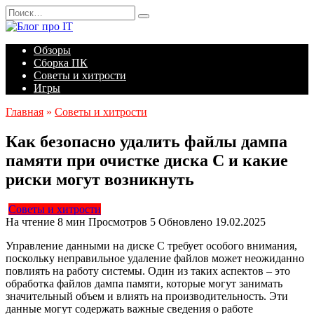
Перейти
Search
к
for:
содержанию
Обзоры
Сборка ПК
Советы и хитрости
Игры
Главная
»
Советы и хитрости
Как безопасно удалить файлы дампа
памяти при очистке диска С и какие
риски могут возникнуть
Советы и хитрости
На чтение
8 мин
Просмотров
5
Обновлено
19.02.2025
Управление данными на диске C требует особого внимания,
поскольку неправильное удаление файлов может неожиданно
повлиять на работу системы. Один из таких аспектов – это
обработка файлов дампа памяти, которые могут занимать
значительный объем и влиять на производительность. Эти
данные могут содержать важные сведения о работе