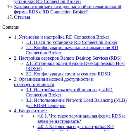
установки RD Connection Broker?
Каковы основные шаги для настройки терминальной
фермы RDS с RD Connection Broker?
Отзывы
Contents
1.
Установка и настройка RD Connection Broker
1.1.
Шаги по установке RD Connection Broker
1.2.
Конфигурация начальных параметров RD
Connection Broker
2.
Настройка серверов Remote Desktop Services (RDS)
2.1.
Установка ролей Remote Desktop Session Host
(RDSH)
2.2.
Конфигурация группы сеансов RDSH
3.
Организация высокой доступности и
отказоустойчивости
3.1.
Настройка отказоустойчивости для RD
Connection Broker
3.2.
Использование Network Load Balancing (NLB)
для RDSH серверов
4.
Вопрос-ответ:
4.0.1.
Что такое терминальная ферма RDS и
зачем её настраивать?
4.0.2.
Каковы шаги для настройки RD