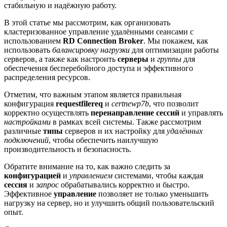
стабильную и надёжную работу.
В этой статье мы рассмотрим, как организовать
кластеризованное управление удалёнными сеансами с
использованием
RD Connection Broker
. Мы покажем, как
использовать
балансировку нагрузки
для оптимизации работы
серверов, а также как настроить
серверы
и
группы
для
обеспечения бесперебойного доступа и эффективного
распределения ресурсов.
Отметим, что важным этапом является правильная
конфигурация
requestfilereq
и
certnewp7b
, что позволит
корректно осуществлять
перенаправление сессий
и управлять
настройками
в рамках всей системы. Также рассмотрим
различные
типы
серверов и их настройку для
удалённых
подключений
, чтобы обеспечить наилучшую
производительность и безопасность.
Обратите внимание на то, как важно следить за
конфигурацией
и
управлением
системами, чтобы каждая
сессия
и
запрос
обрабатывались корректно и быстро.
Эффективное
управление
позволяет не только уменьшить
нагрузку на сервер, но и улучшить общий пользовательский
опыт.