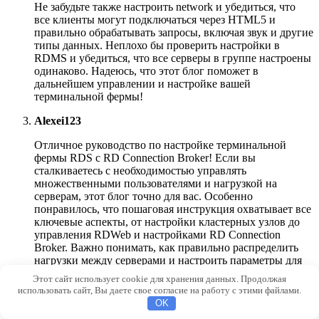
Не забудьте также настроить network и убедиться, что
все клиенты могут подключаться через HTML5 и
правильно обрабатывать запросы, включая звук и другие
типы данных. Неплохо бы проверить настройки в
RDMS и убедиться, что все серверы в группе настроены
одинаково. Надеюсь, что этот блог поможет в
дальнейшем управлении и настройке вашей
терминальной фермы!
Alexei123
Отличное руководство по настройке терминальной
фермы RDS с RD Connection Broker! Если вы
сталкиваетесь с необходимостью управлять
множественными пользователями и нагрузкой на
серверам, этот блог точно для вас. Особенно
понравилось, что пошаговая инструкция охватывает все
ключевые аспекты, от настройки кластерных узлов до
управления RDWeb и настройками RD Connection
Broker. Важно понимать, как правильно распределить
нагрузки между серверами и настроить параметры для
оптимальной работы терминальных сессий. Очень
Этот сайт использует cookie для хранения данных. Продолжая
полезно, что в статье упоминается и про настройку
использовать сайт, Вы даете свое согласие на работу с этими файлами.
сертификатов для безопасных подключений и работу с
OK
группами в Active Directory. Это поможет избежать