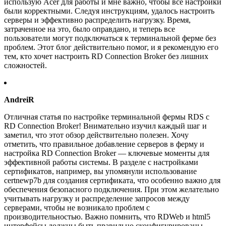
использую Acer для работы и мне важно, чтобы все настройки
были корректными. Следуя инструкциям, удалось настроить
серверы и эффективно распределить нагрузку. Время,
затраченное на это, было оправдано, и теперь все
пользователи могут подключаться к терминальной ферме без
проблем. Этот блог действительно помог, и я рекомендую его
тем, кто хочет настроить RD Connection Broker без лишних
сложностей.
AndreiR
Отличная статья по настройке терминальной фермы RDS с
RD Connection Broker! Внимательно изучил каждый шаг и
заметил, что этот обзор действительно полезен. Хочу
отметить, что правильное добавление серверов в ферму и
настройка RD Connection Broker — ключевые моменты для
эффективной работы системы. В разделе с настройками
сертификатов, например, вы упомянули использование
certnewp7b для создания сертификата, что особенно важно для
обеспечения безопасного подключения. При этом желательно
учитывать нагрузку и распределение запросов между
серверами, чтобы не возникало проблем с
производительностью. Важно помнить, что RDWeb и html5
интерфейсы должны быть правильно сконфигурированы,