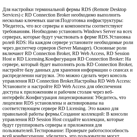
Для настройки терминальной фермы RDS (Remote Desktop
Services) с RD Connection Broker необходимо выполнить
несколько ключевых шагов:Подготовка инфраструктуры:
Убедитесь, что все серверы и компоненты соответствуют
требованиям. Необходимо установить Windows Server на всех
серверах, которые будут участвовать в ферме RDS.Установка
ролей RDS: На каждом сервере установите необходимые роли
через диспетчер серверов (Server Manager). Основные роли
включают RD Connection Broker, RD Web Access, RD Session
Host и RD Licensing.Конфигурация RD Connection Broker: На
сервере, который будет выполнять роль RD Connection Broker,
настройте базу данных для хранения информации о сеансах и
распределении нагрузки. Это можно сделать через консоль
управления RD Connection Broker.Настройка RD Web Access:
Установите и настройте RD Web Access для обеспечения
доступа к приложениям и рабочим столам через веб-
интерфейс.Конфигурация лицензирования: Убедитесь, что
лицензии RDS установлены и активированы на
соответствующем сервере RD Licensing. Это важно для
правильной работы фермы.Создание коллекций: В консоли
управления RD Session Host создайте коллекции, которые
будут группировать серверы и приложения для
пользователей.Тестирование: Проверьте работоспособность
всей конфигурации, убедитесь, что пользователи могут