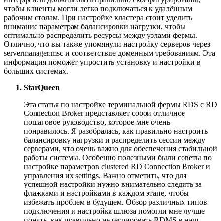
чтобы клиенты могли легко подключаться к удалённым
рабочим столам. При настройке кластера стоит уделить
внимание параметрам балансировки нагрузки, чтобы
оптимально распределить ресурсы между узлами фермы.
Отлично, что вы также упомянули настройку серверов через
servermanager.msc и соответствие доменным требованиям. Эта
информация поможет упростить установку и настройки в
больших системах.
StarQueen
Эта статья по настройке терминальной фермы RDS с RD
Connection Broker представляет собой отличное
пошаговое руководство, которое мне очень
понравилось. Я разобралась, как правильно настроить
балансировку нагрузки и распределить сессии между
серверами, что очень важно для обеспечения стабильной
работы системы. Особенно полезными были советы по
настройке параметров clustered RD Connection Broker и
управления их settings. Важно отметить, что для
успешной настройки нужно внимательно следить за
флажками и настройками в каждом этапе, чтобы
избежать проблем в будущем. Обзор различных типов
подключения и настройка шлюза помогли мне лучше
понять, как правильно интегрировать RDMS в наш