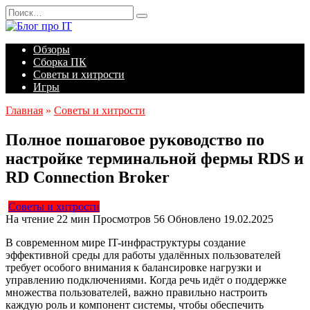
Перейти
Search
к
for:
содержанию
Обзоры
Сборка ПК
Советы и хитрости
Игры
Главная
»
Советы и хитрости
Полное пошаговое руководство по
настройке терминальной фермы RDS и
RD Connection Broker
Советы и хитрости
На чтение
22 мин
Просмотров
56
Обновлено
19.02.2025
В современном мире IT-инфраструктуры создание
эффективной среды для работы удалённых пользователей
требует особого внимания к балансировке нагрузки и
управлению подключениями. Когда речь идёт о поддержке
множества пользователей, важно правильно настроить
каждую роль и компонент системы, чтобы обеспечить