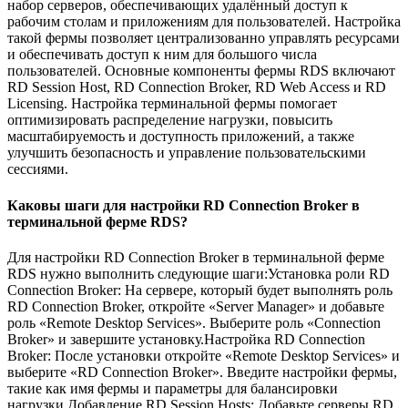
набор серверов, обеспечивающих удалённый доступ к
рабочим столам и приложениям для пользователей. Настройка
такой фермы позволяет централизованно управлять ресурсами
и обеспечивать доступ к ним для большого числа
пользователей. Основные компоненты фермы RDS включают
RD Session Host, RD Connection Broker, RD Web Access и RD
Licensing. Настройка терминальной фермы помогает
оптимизировать распределение нагрузки, повысить
масштабируемость и доступность приложений, а также
улучшить безопасность и управление пользовательскими
сессиями.
Каковы шаги для настройки RD Connection Broker в
терминальной ферме RDS?
Для настройки RD Connection Broker в терминальной ферме
RDS нужно выполнить следующие шаги:Установка роли RD
Connection Broker: На сервере, который будет выполнять роль
RD Connection Broker, откройте «Server Manager» и добавьте
роль «Remote Desktop Services». Выберите роль «Connection
Broker» и завершите установку.Настройка RD Connection
Broker: После установки откройте «Remote Desktop Services» и
выберите «RD Connection Broker». Введите настройки фермы,
такие как имя фермы и параметры для балансировки
нагрузки.Добавление RD Session Hosts: Добавьте серверы RD