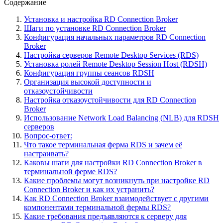
Содержание
Установка и настройка RD Connection Broker
Шаги по установке RD Connection Broker
Конфигурация начальных параметров RD Connection
Broker
Настройка серверов Remote Desktop Services (RDS)
Установка ролей Remote Desktop Session Host (RDSH)
Конфигурация группы сеансов RDSH
Организация высокой доступности и
отказоустойчивости
Настройка отказоустойчивости для RD Connection
Broker
Использование Network Load Balancing (NLB) для RDSH
серверов
Вопрос-ответ:
Что такое терминальная ферма RDS и зачем её
настраивать?
Каковы шаги для настройки RD Connection Broker в
терминальной ферме RDS?
Какие проблемы могут возникнуть при настройке RD
Connection Broker и как их устранить?
Как RD Connection Broker взаимодействует с другими
компонентами терминальной фермы RDS?
Какие требования предъявляются к серверу для