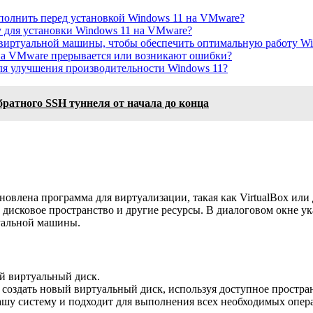
олнить перед установкой Windows 11 на VMware?
 для установки Windows 11 на VMware?
виртуальной машины, чтобы обеспечить оптимальную работу Wi
 на VMware прерывается или возникают ошибки?
ля улучшения производительности Windows 11?
братного SSH туннеля от начала до конца
ановлена программа для виртуализации, такая как VirtualBox или
 дисковое пространство и другие ресурсы. В диалоговом окне у
туальной машины.
й виртуальный диск.
 создать новый виртуальный диск, используя доступное простра
ашу систему и подходит для выполнения всех необходимых опер