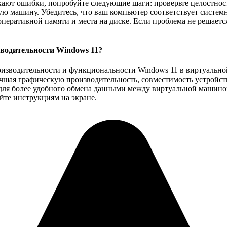
ают ошибки, попробуйте следующие шаги: проверьте целостность
ую машину. Убедитесь, что ваш компьютер соответствует систе
еративной памяти и места на диске. Если проблема не решаетс
зводительности Windows 11?
роизводительности и функциональности Windows 11 в виртуальн
шая графическую производительность, совместимость устройств
для более удобного обмена данными между виртуальной машиной
те инструкциям на экране.