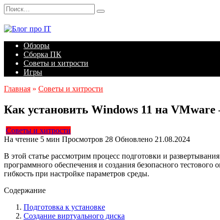
Перейти
Search
к
for:
содержанию
Обзоры
Сборка ПК
Советы и хитрости
Игры
Главная
»
Советы и хитрости
Как установить Windows 11 на VMware
Советы и хитрости
На чтение
5 мин
Просмотров
28
Обновлено
21.08.2024
В этой статье рассмотрим процесс подготовки и развертывани
программного обеспечения и создания безопасного тестового 
гибкость при настройке параметров среды.
Содержание
Подготовка к установке
Создание виртуального диска