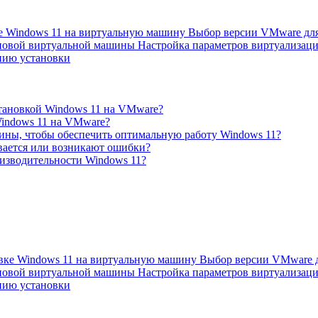
е Windows 11 на виртуальную машину Выбор версии VMware для 
новой виртуальной машины Настройка параметров виртуализац
нию установки
тановкой Windows 11 на VMware?
Windows 11 на VMware?
ины, чтобы обеспечить оптимальную работу Windows 11?
ывается или возникают ошибки?
оизводительности Windows 11?
вке Windows 11 на виртуальную машину Выбор версии VMware дл
новой виртуальной машины Настройка параметров виртуализац
нию установки