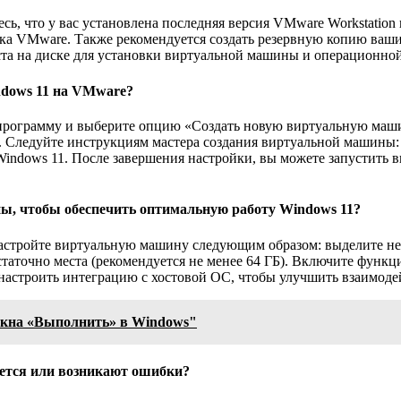
сь, что у вас установлена последняя версия VMware Workstation
а VMware. Также рекомендуется создать резервную копию ваших
места на диске для установки виртуальной машины и операционно
ndows 11 на VMware?
программу и выберите опцию «Создать новую виртуальную маши
1. Следуйте инструкциям мастера создания виртуальной машины:
indows 11. После завершения настройки, вы можете запустить 
ы, чтобы обеспечить оптимальную работу Windows 11?
астройте виртуальную машину следующим образом: выделите не 
статочно места (рекомендуется не менее 64 ГБ). Включите функ
настроить интеграцию с хостовой ОС, чтобы улучшить взаимоде
окна «Выполнить» в Windows"
ается или возникают ошибки?