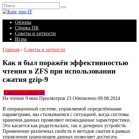
Перейти
Search
к
for:
содержанию
Обзоры
Сборка ПК
Советы и хитрости
Игры
Главная
»
Советы и хитрости
Как я был поражён эффективностью
чтения в ZFS при использовании
сжатия gzip-9
Советы и хитрости
На чтение
9 мин
Просмотров
23
Обновлено
09.08.2024
В операционной системе, управляемой определёнными
параметрами, мы сталкиваемся с ситуацией, когда системы
хранения данных проявляют неожиданные характеристики.
Это касается как родительских, так и дочерних устройств.
Применение различных свойств и методов сжатия в рамках
управления хранилищем данных позволяет достигать