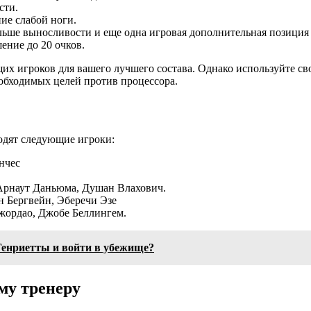
сти.
ие слабой ноги.
ьше выносливости и еще одна игровая дополнительная позиция (ц
ение до 20 очков.
х игроков для вашего лучшего состава. Однако используйте сво
ь необходимых целей против процессора.
одят следующие игроки:
нчес
Арнаут Даньюма, Душан Влахович.
 Бергвейн, Эберечи Эзе
жордао, Джобе Беллингем.
Генриетты и войти в убежище?
му тренеру