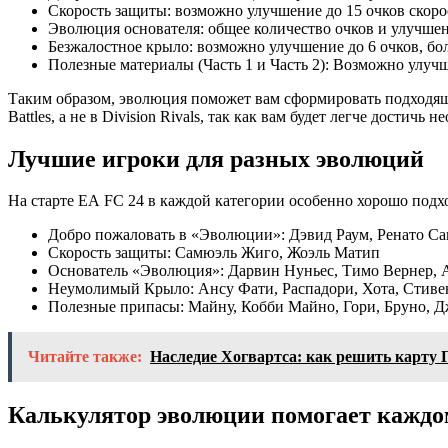
Скорость защиты: возможно улучшение до 15 очков скоро
Эволюция основателя: общее количество очков и улучшен
Безжалостное крыло: возможно улучшение до 6 очков, бол
Полезные материалы (Часть 1 и Часть 2): Возможно улучш
Таким образом, эволюция поможет вам сформировать подходящи
Battles, а не в Division Rivals, так как вам будет легче достич
Лучшие игроки для разных эволюций
На старте EA FC 24 в каждой категории особенно хорошо подх
Добро пожаловать в «Эволюции»: Дэвид Раум, Ренато Са
Скорость защиты: Самюэль Жиго, Жоэль Матип
Основатель «Эволюция»: Дарвин Нуньес, Тимо Вернер, 
Неумолимый Крыло: Ансу Фати, Распадори, Хота, Стивен
Полезные припасы: Майну, Кобби Майно, Гори, Бруно, Д
Читайте также:
Наследие Хогвартса: как решить карту 
Калькулятор эволюции помогает каждо