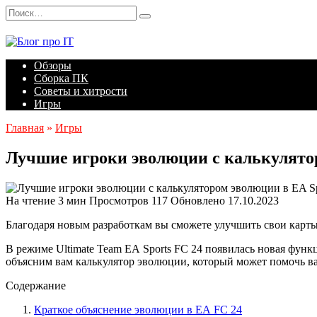
Перейти
Search
к
for:
содержанию
Обзоры
Сборка ПК
Советы и хитрости
Игры
Главная
»
Игры
Лучшие игроки эволюции с калькулятор
На чтение
3 мин
Просмотров
117
Обновлено
17.10.2023
Благодаря новым разработкам вы сможете улучшить свои карты 
В режиме Ultimate Team EA Sports FC 24 появилась новая фун
объясним вам калькулятор эволюции, который может помочь в
Содержание
Краткое объяснение эволюции в EA FC 24